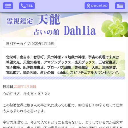
日別アーカイブ:
2020年1月16日
北栄町、倉吉市、智頭町、天の神様ｖｓ地獄の神様、宇宙の真理で未来は
希望の光、天龍知裕著、アマゾンブックス、楽天ブックス、三省堂書店、
電子書籍、紀伊国屋書店、プローパス編集、霊視鑑定 天龍、遠隔除霊、
電話鑑定、悩み相談、占いの館 dahlia、スピリチュアルカウンセリング。
投稿日
2020年1月16日
心の在り方、考え方＜９７２＞
この娑婆世界は娘さんの事が気に成って心配で、御心苦しく御辛く成って仕舞
う人も居られると思います。
宇宙の真理では、考えて入てもどうにも成らないし、どうしているのか追究す