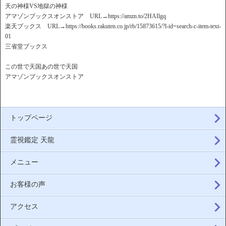
天の神様VS地獄の神様
アマゾンブックスオンストア URL→https://amzn.to/2HAIlgq
楽天ブックス URL→https://books.rakuten.co.jp/rb/15873615/?l-id=search-c-item-text-
01
三省堂ブックス
この世で天国あの世で天国
アマゾンブックスオンストア
トップページ
霊視鑑定 天龍
メニュー
お客様の声
アクセス