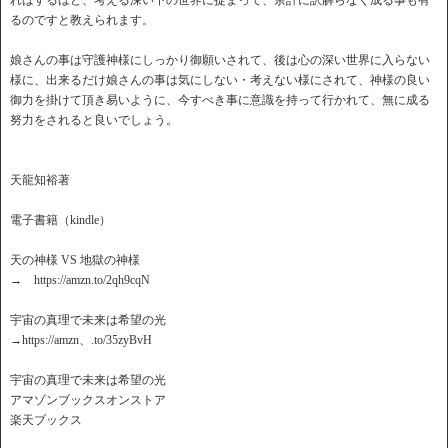
ればするほど、考える深い下の世界に捉まって、余計に訳解らなく成る事も有
るのですと教えられます。
娘さんの事は守護神様にしっかり御願いされて、後は心の深い世界に入らない
様に、出来るだけ娘さんの事は気にしない・考えない様にされて、神様の良い
御力を掛けて頂き易いように、今すべき事に意識を持って行かれて、無に成る
努力をされると良いでしょう。
天龍知裕著
電子書籍（kindle）
天の神様 VS 地獄の神様
→ https://amzn.to/2qh9cqN
宇宙の真理で未来は希望の光
→https://amzn、.to/35zyBvH
宇宙の真理で未来は希望の光
アマゾンブックスオンストア
楽天ブックス