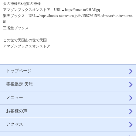
天の神様VS地獄の神様
アマゾンブックスオンストア URL→https://amzn.to/2HAIlgq
楽天ブックス URL→https://books.rakuten.co.jp/rb/15873615/?l-id=search-c-item-text-
01
三省堂ブックス
この世で天国あの世で天国
アマゾンブックスオンストア
トップページ
霊視鑑定 天龍
メニュー
お客様の声
アクセス