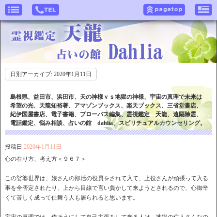
日別アーカイブ:
2020年1月11日
島根県、益田市、浜田市、天の神様ｖｓ地獄の神様、宇宙の真理で未来は
希望の光、天龍知裕著、アマゾンブックス、楽天ブックス、三省堂書店、
紀伊国屋書店、電子書籍、プローパス編集、霊視鑑定 天龍、遠隔除霊、
電話鑑定、悩み相談、占いの館 dahlia、スピリチュアルカウンセリング。
投稿日
2020年1月11日
心の在り方、考え方＜９６７＞
この娑婆世界は、娘さんの部活の役員をされて入て、上役さんが頑張って入る
事を全否定されたり、上から目線で言い負かして来ようとされるので、心御辛
くて苦しく成って仕舞う人も居られると思います。