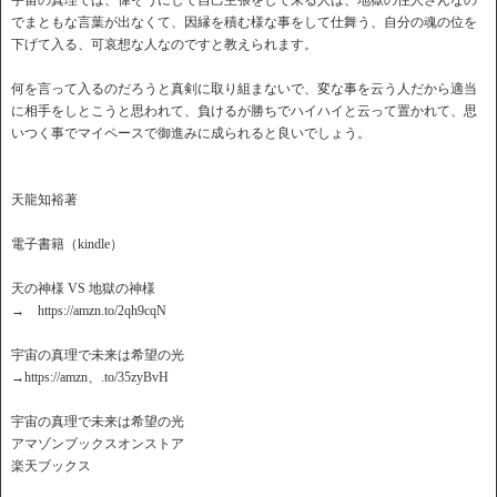
宇宙の真理では、偉そうにして自己主張をして来る人は、地獄の住人さんなの
でまともな言葉が出なくて、因縁を積む様な事をして仕舞う、自分の魂の位を
下げて入る、可哀想な人なのですと教えられます。
何を言って入るのだろうと真剣に取り組まないで、変な事を云う人だから適当
に相手をしとこうと思われて、負けるが勝ちでハイハイと云って置かれて、思
いつく事でマイペースで御進みに成られると良いでしょう。
天龍知裕著
電子書籍（kindle）
天の神様 VS 地獄の神様
→ https://amzn.to/2qh9cqN
宇宙の真理で未来は希望の光
→https://amzn、.to/35zyBvH
宇宙の真理で未来は希望の光
アマゾンブックスオンストア
楽天ブックス