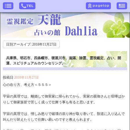
日別アーカイブ:
2018年11月27日
兵庫県、明石市、四条畷市、寝屋川市、遠隔、除霊、霊視鑑定、占い、開
運、スピリチュアルカウンセリング。
投稿日
2018年11月27日
心の在り方、考え方＜５５５＞
宇宙の真理では、離婚して御実家に帰られてから、実家の親御さんと喧嘩ばか
りして御家族皆で苦しく成って仕舞う事も有ると思います。
宇宙の真理では、憎しみ怒りで破壊の祟り神が取り巻いて、獣道に入り込んで
叫んだり吠えたりして仕舞い易いのですと教えられます。