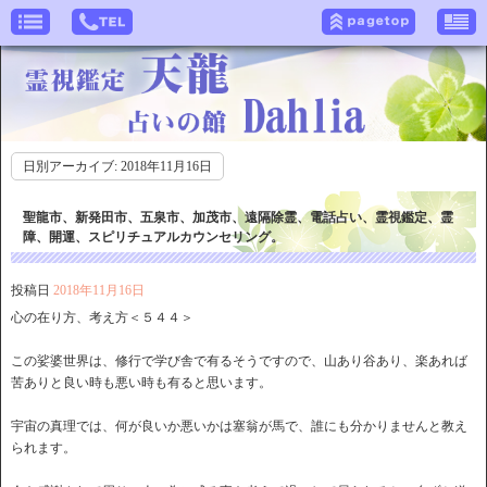
日別アーカイブ:
2018年11月16日
聖龍市、新発田市、五泉市、加茂市、遠隔除霊、電話占い、霊視鑑定、霊
障、開運、スピリチュアルカウンセリング。
投稿日
2018年11月16日
心の在り方、考え方＜５４４＞
この娑婆世界は、修行で学び舎で有るそうですので、山あり谷あり、楽あれば
苦ありと良い時も悪い時も有ると思います。
宇宙の真理では、何が良いか悪いかは塞翁が馬で、誰にも分かりませんと教え
られます。