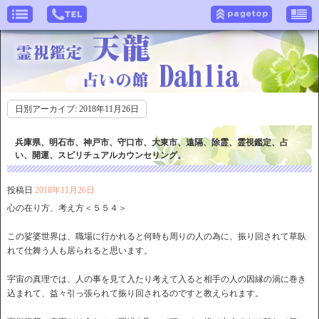
日別アーカイブ:
2018年11月26日
兵庫県、明石市、神戸市、守口市、大東市、遠隔、除霊、霊視鑑定、占
い、開運、スピリチュアルカウンセリング。
投稿日
2018年11月26日
心の在り方、考え方＜５５４＞
この娑婆世界は、職場に行かれると何時も周りの人の為に、振り回されて草臥
れて仕舞う人も居られると思います。
宇宙の真理では、人の事を見て入たり考えて入ると相手の人の因縁の渦に巻き
込まれて、益々引っ張られて振り回されるのですと教えられます。