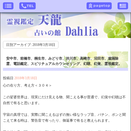
日別アーカイブ:
2018年3月18日
安中市、前橋市、桐生市、みどり市、渋川市、高崎市、沼田市、遠隔除
霊、電話鑑定、スピリチュアルカウンセリング、幻聴、幻覚、霊視鑑定。
投稿日
2018年3月18日
心の在り方、考え方＜３０４＞
この娑婆世界は、現実にだけ見える物、聞こえる事が普通で、幻覚や幻聴は不
自然で有ると思います。
宇宙の真理では、実際に聞こえるはずの無い様なラップ音、パチン、ポンと聞
こえて来る時は、警告音で有ったり、御返事で有ると教えられます。