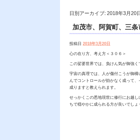
日別アーカイブ:
2018年3月20
加茂市、阿賀町、三条
霊、電話鑑定、スピリ
投稿日
2018年3月20日
視鑑定口コミ。
心の在り方、考え方＜３０６＞
この娑婆世界では、負けん気が御強く
宇宙の真理では、人が傷付こうが御構
んでコントロールが効かなく成って、
成りますと教えられます。
せっかくこの悉地現世に修行にお越し
ちで穏やかに成られる方が良いでしょ