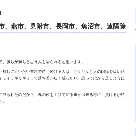
日
市、燕市、見附市、長岡市、魚沼市、遠隔除
チュアルカウンセリング、霊力、開運、霊
て、勝ちが勝ちと思う人も居られると思います。
い無しに云いたい放題で勝ち続ける人は、どんどんと人の因縁を吸い込
イライラギリギリして落ち着かなく成ったり、怒ってばかり居るように
に成られたのだから、魂の位を上げて帰る事が出来る様に、負けるが勝
う。