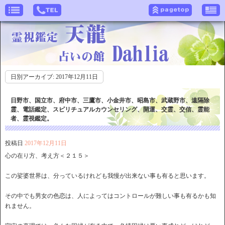
日別アーカイブ:
2017年12月11日
日野市、国立市、府中市、三鷹市、小金井市、昭島市、武蔵野市、遠隔除
霊、電話鑑定、スピリチュアルカウンセリング、開運、交霊、交信、霊能
者、霊視鑑定。
投稿日
2017年12月11日
心の在り方、考え方＜２１５＞
この娑婆世界は、分っているけれども我慢が出来ない事も有ると思います。
その中でも男女の色恋は、人によってはコントロールが難しい事も有るかも知
れません。