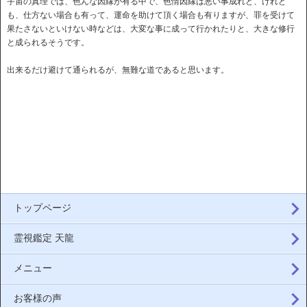
宇宙の真理では、色んな因縁が有る中で、色情因縁は悪い事成れど、けれど
も、仕方ない場合も有って、運命を助けて頂く場合も有りますが、罪を受けて
果たさないといけない時などは、大変な事に成って行かれたりと、大きな修行
と成られるそうです。
出来るだけ避けて通られるが、無難な道であると思います。
トップページ
霊視鑑定 天龍
メニュー
お客様の声