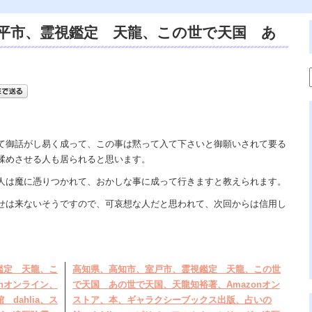
平市、霊視鑑定 天龍、この世で天国 あ
onオンストア販売中、本、ギャラクシーブッ
ahlia、スピリチュアル、遠隔、除霊口コ
て御話がし易く成って、この事は黙って入て下さいと御願いされて要る
揉めさせる人も居られると思います。
人は魔に憑りつかれて、おかしな事に成って行きますと教えられます。
せは来ないそうですので、可哀想な人だと思われて、次回からは信用し
鑑定 天龍、こ
高知県、高知市、室戸市、霊視鑑定 天龍、この世
nオンライン、
で天国 あの世で天国、天龍知裕著、Amazonオン
dahlia、ス
ストア、本、ギャラクシーブックス出版、占いの