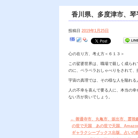
香川県、多度津市、琴
の世で天国、amaz
投稿日
2019年1月25日
クス出版、占いの館 d
ミ。
心の在り方、考え方＜６１３＞
この娑婆世界は、職場で親しく成られ
のに、ペラペラおしゃべりをされて、
宇宙の真理では、その様な人を陥れる
人の不幸を喜んで要る人に、本当の幸
ない方が良いでしょう。
←
善通寺市、丸亀市、坂出市、霊視
の世で天国 あの世で天国、Amazo
ギャラクシーブックス出版、占いの館 