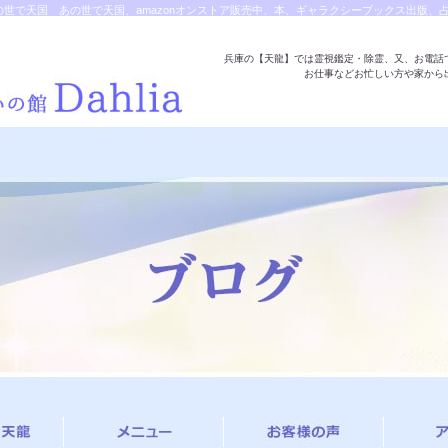
で天国 あの世で天国、amazonオンストア販売中、本、ギャラクシーブックス出版、占い
ミ。|除霊・霊視鑑定・遠隔除霊の対応は天龍へ
兵庫の【天龍】では霊視鑑定・除霊、又、お電話
お仕事などお忙しい方や家から