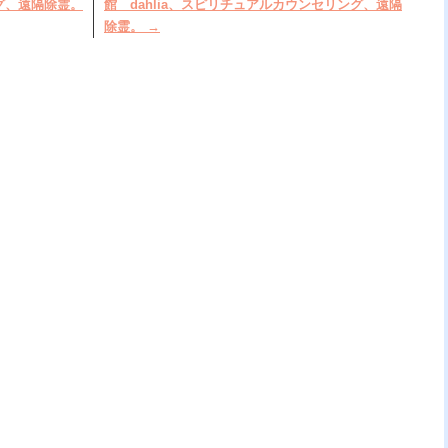
グ、遠隔除霊。
館 dahlia、スピリチュアルカウンセリング、遠隔
除霊。
→