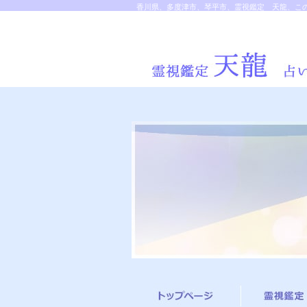
香川県、多度津市、琴平市、霊視鑑定 天龍、この世