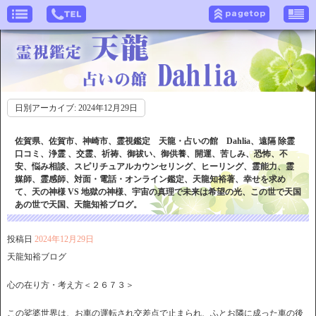
日別アーカイブ:
2024年12月29日
佐賀県、佐賀市、神崎市、霊視鑑定 天龍・占いの館 Dahlia、遠隔 除霊
口コミ、浄霊 、交霊、祈祷、御祓い、御供養、開運、苦しみ、恐怖、不
安、悩み相談、スピリチュアルカウンセリング、ヒーリング、霊能力、霊
媒師、霊感師、対面・電話・オンライン鑑定、天龍知裕著、幸せを求め
て、天の神様 VS 地獄の神様、宇宙の真理で未来は希望の光、この世で天国
あの世で天国、天龍知裕ブログ。
投稿日
2024年12月29日
天龍知裕ブログ
心の在り方・考え方＜２６７３＞
この娑婆世界は、お車の運転され交差点で止まられ、ふとお隣に成った車の後