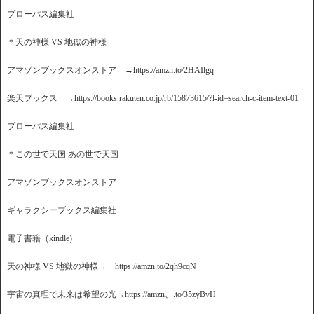
プローパス編集社
＊天の神様 VS 地獄の神様
アマゾンブックスオンストア →https://amzn.to/2HAIlgq
楽天ブックス →https://books.rakuten.co.jp/rb/15873615/?l-id=search-c-item-text-01
プローパス編集社
＊この世で天国 あの世で天国
アマゾンブックスオンストア
ギャラクシーブックス編集社
電子書籍（kindle)
天の神様 VS 地獄の神様→ https://amzn.to/2qh9cqN
宇宙の真理で未来は希望の光→https://amzn、.to/35zyBvH