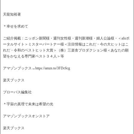
天龍知裕著
＊幸せを求めて
ご紹介掲載：ニッポン新聞様・週刊女性様・週刊新潮様・婦人公論様・＜afnポ
ータルサイト＞ミスターパートナー様＜注目情報はこれだ・今の大ヒットはこ
れだ・令和のベストヒット大賞＞（株）三楽舎プロダクション様＜あなたの願
望をかなえる専門家ベスト３４人＞等
アマゾンブックス→https://amzn.to/3FDc6cg
楽天ブックス
プローパス編集社
＊宇宙の真理で未来は希望の光
アマゾンブックスオンストア
楽天ブックス