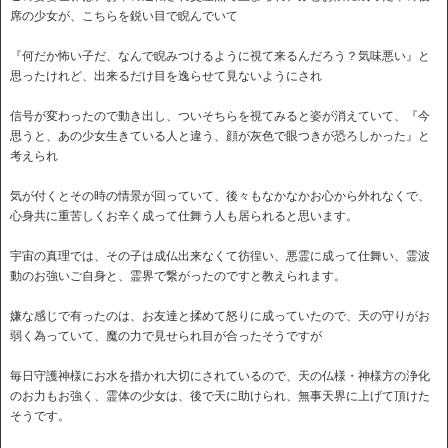
席の少女が、こちらを鋭い目で睨んでいて
『何だか怖い子だ、なんで睨みつけるように視て来るんだろう？気味悪い』と
思ったけれど、出来るだけ目を逸らせて見ないようにされ
信号が変わったので動き出し、ついそちらを視てみると姿が消えていて、『今
思うと、あの少女生きている人と違う、顔が灰色で眼つきが恐ろしかった』と
考えられ
気が付くとその時の情景が回っていて、後々もなかなかお心から外れなくで、
心身共に重苦しくお辛く成って仕舞う人も居られると思います。
宇宙の真理では、その子は成仏出来なくて彷徨い、悪霊に成って仕舞い、霊波
動のお強いご自身と、霊界で繋がったのですと教えられます。
嫌な感じで有ったのは、お友達と揉めて怒りに成っていたので、天の守りがお
弱く為っていて、魔の力で見せられ目が合ったそうですが
毎日守護神様にお水を措かれ大切にされているので、天の仏様・神様方の浄化
のお力もお強く、霊体の少女は、後で天に助けられ、無事天界に上げて頂けた
そうです。