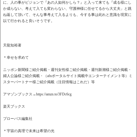
に、人の事がビジョンで『あの人如何かしら？』と入って来ても『成る様にし
か成らない、考えて入ても変わらない、守護神様に任せてるから大丈夫」と跳
ね返して頂いて、そんな事考えて入るよりも、今する事は此れと意識を現実に
以て行かれると良いそうです。
天龍知裕著
＊幸せを求めて
ニッポン新聞様ご紹介掲載・週刊女性様ご紹介掲載・週刊新潮様ご紹介掲載・
婦人公論様ご紹介掲載・（afnポータルサイト掲載中エンターテイメント等）ミ
スターパートナー様ご紹介掲載（注目情報はこれだ）等
アマゾンブックス→https://amzn.to/3FDc6cg
楽天ブックス
プローパス編集社
＊宇宙の真理で未来は希望の光