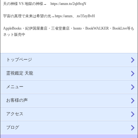
天の神様 VS 地獄の神様→ https://amzn.to/2qh9cqN
宇宙の真理で未来は希望の光→https://amzn、.to/35zyBvH
AppleBooks・紀伊国屋書店・三省堂書店・honto・BookWALKER・BookLive等も
ネット販売中
トップページ
霊視鑑定 天龍
メニュー
お客様の声
アクセス
ブログ