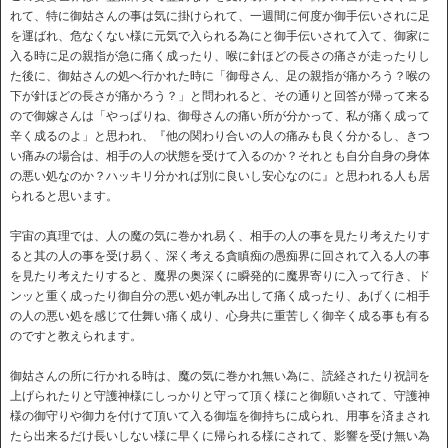
れて、特に御姑さんの事は気に掛けられて、一週間に何度か御手伝いされに足
を運ばれ、危なくない様に元気で入られる為にと御手伝いされて入て、御家に
入る時に足の親指が急に痛く成ったり、喉に針ほどの長さの痛さが走ったりし
た後に、御姑さんの処へ行かれた時に「御母さん、足の親指が痛かろう？喉の
下が針ほどの長さが痛かろう？」と問われると、その通りと回答が帰って来る
ので御嫁さんは「やっぱりね、御母さんの痛い所が分かって、私が痛く成って
辛く成るのよ」と思われ、『他の関わり合いの人の痛みも良く分かるし、きつ
い痛みの場合は、相手の人の状態を受けて入るのか？それとも自分自身の身体
の悪い処なのか？ハッキリ分かれば別に良いし安心なのに』と思われる人も居
られると思います。
宇宙の真理では、人の魔の気に巻かれ易く、相手の人の事を見たり考えたりす
ると其の人の事を受け易く、深く考える貪瞋痴の愚痴界に回されて入る人の事
を見たり考えたりすると、魔界の奥深くに瞬発的に魔界寄りに入って行き、ド
ンッと重く成ったり御自分の悪い処が軋み出して痛く成ったり、あげくに相手
の人の悪い処を感じて仕舞い痛く成り、心身共に重苦しく御辛く成る事も有る
のですと教えられます。
御姑さんの所に行かれる時は、魔の気に巻かれ無い為に、読経されたり祝詞を
上げられたりと守護神様にしっかりと守って頂く様にと御願いされて、守護神
様の御守りや御力を付けて頂いて入る御塩を御持ちに成られ、用事を済まされ
たら出来るだけ長いしない様に早くに帰られる様にされて、影響を受け無い為