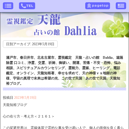
日別アーカイブ:
2023年5月19日
瀬戸市、春日井市、北名古屋市、霊視鑑定 天龍・占いの館 Dahlia、遠隔
除霊 口コミ、浄霊、交霊、祈祷、御祓い、開運、苦痛・不安・恐怖、悩み
相談、スピリチュアルカウンセリング、霊能力、霊媒、ヒーリング、電話
鑑定、オンライン、天龍知裕著、幸せを求めて、天の神様ｖｓ地獄の神
様、宇宙の真理で未来は希望の光、この世で天国 あの世で天国、天龍知
裕ブログ。
投稿日
2023年5月19日
天龍知裕ブログ
心の在り方・考え方＜２１６１＞
この娑婆世界は、霊媒体質で霊的な事を受け易い人で、御人の面倒を良く看ら