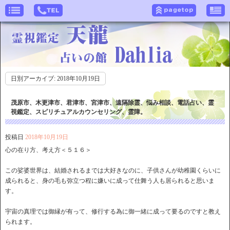
日別アーカイブ:
2018年10月19日
茂原市、木更津市、君津市、宮津市、遠隔除霊、悩み相談、電話占い、霊
視鑑定、スピリチュアルカウンセリング、霊障。
投稿日
2018年10月19日
心の在り方、考え方＜５１６＞
この娑婆世界は、結婚されるまでは大好きなのに、子供さんが幼稚園くらいに
成られると、身の毛も弥立つ程に嫌いに成って仕舞う人も居られると思いま
す。
宇宙の真理では御縁が有って、修行する為に御一緒に成って要るのですと教え
られます。