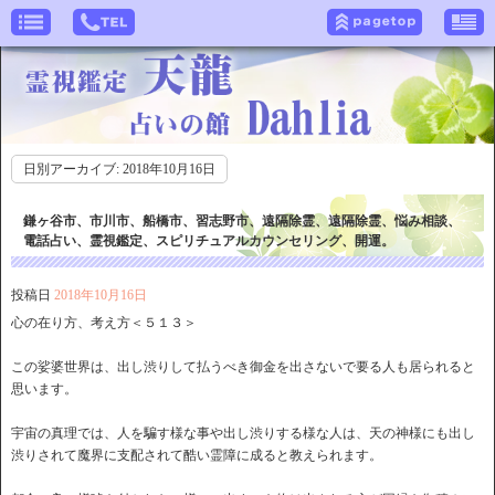
日別アーカイブ:
2018年10月16日
鎌ヶ谷市、市川市、船橋市、習志野市、遠隔除霊、遠隔除霊、悩み相談、
電話占い、霊視鑑定、スピリチュアルカウンセリング、開運。
投稿日
2018年10月16日
心の在り方、考え方＜５１３＞
この娑婆世界は、出し渋りして払うべき御金を出さないで要る人も居られると
思います。
宇宙の真理では、人を騙す様な事や出し渋りする様な人は、天の神様にも出し
渋りされて魔界に支配されて酷い霊障に成ると教えられます。