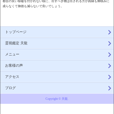
都合の良い様嘘を付かれない様に、出すべき物は出される方が因縁も御積みに
成らなくて御徳も減らないで良いでしょう。
トップページ
霊視鑑定 天龍
メニュー
お客様の声
アクセス
ブログ
Copyright © 天龍.