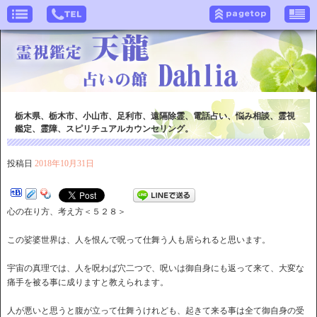
栃木県、栃木市、小山市、足利市、遠隔除霊、電話占い、悩み相談、霊視
鑑定、霊障、スピリチュアルカウンセリング。
投稿日
2018年10月31日
心の在り方、考え方＜５２８＞
この娑婆世界は、人を恨んで呪って仕舞う人も居られると思います。
宇宙の真理では、人を呪わば穴二つで、呪いは御自身にも返って来て、大変な
痛手を被る事に成りますと教えられます。
人が悪いと思うと腹が立って仕舞うけれども、起きて来る事は全て御自身の受