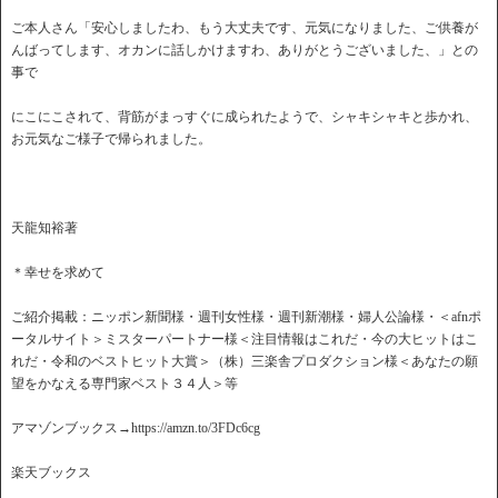
ご本人さん「安心しましたわ、もう大丈夫です、元気になりました、ご供養が
んばってします、オカンに話しかけますわ、ありがとうございました、」との
事で
にこにこされて、背筋がまっすぐに成られたようで、シャキシャキと歩かれ、
お元気なご様子で帰られました。
天龍知裕著
＊幸せを求めて
ご紹介掲載：ニッポン新聞様・週刊女性様・週刊新潮様・婦人公論様・＜afnポ
ータルサイト＞ミスターパートナー様＜注目情報はこれだ・今の大ヒットはこ
れだ・令和のベストヒット大賞＞（株）三楽舎プロダクション様＜あなたの願
望をかなえる専門家ベスト３４人＞等
アマゾンブックス→https://amzn.to/3FDc6cg
楽天ブックス