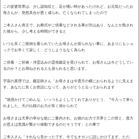
この娑婆世界は、少し認知症と、足が痛い時があったけれど、お元気だったお
母さんが、突然具合が悪く成られ、亡くなられてしまったので
ご本人さん喪主で、お葬式やご供養などされる事が沢山あり、なんとか熟され
た後から、少し考える時間ができると
いつも良くご面倒を看られていたお母さんが居られない事に、あまりにもショ
ックでお辛くて寂しく、どうしようもなく為られ
ご供養・ご祈祷・浄霊込みの霊視鑑定を受けられて、お母さんは今どうしてい
るのか？とお尋ねされる人も居られると思います。
宇宙の真理では、鑑定師さん「お母さまは今貴方の横におられるように見えま
す、あなたに良くお世話になって、ありがとうと云っておられます
〝迷惑かけてごめんな、いっつもよくしてくれてありがとう、〝今入って来ら
れました、天の仏様のお力が良く掛かられて
お母さまは天界の幸せな処にご案内され、お徳のお力で天界とこの世と、貴方
が思えば意識が繋がり移動できるのだそうです」との事で
ご本人さん「それなら良かったです、今でもオカンに話しかけてます、ただ、