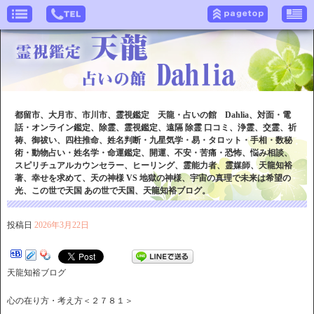
都留市、大月市、市川市、霊視鑑定 天龍・占いの館 Dahlia、対面・電
話・オンライン鑑定、除霊、霊視鑑定、遠隔 除霊 口コミ、浄霊、交霊、祈
祷、御祓い、四柱推命、姓名判断・九星気学・易・タロット・手相・数秘
術・動物占い・姓名学・命運鑑定、開運、不安・苦痛・恐怖、悩み相談、
スピリチュアルカウンセラー、ヒーリング、霊能力者、霊媒師、天龍知裕
著、幸せを求めて、天の神様 VS 地獄の神様、宇宙の真理で未来は希望の
光、この世で天国 あの世で天国、天龍知裕ブログ。
投稿日
2026年3月22日
天龍知裕ブログ
心の在り方・考え方＜２７８１＞