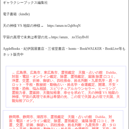
ギャラクシーブックス編集社
電子書籍（kindle)
天の神様 VS 地獄の神様→ https://amzn.to/2qh9cqN
宇宙の真理で未来は希望の光→https://amzn、.to/35zyBvH
AppleBooks・紀伊国屋書店・三省堂書店・honto・BookWALKER・BookLive等も
ネット販売中
←
広島県、広島市、東広島市、霊視鑑定 天龍・占いの館 Dahlia、
対面・電話・オンライン鑑定、除霊、霊視鑑定、遠隔 除霊 口コミ、
浄霊、交霊、祈祷、御祓い、四柱推命、姓名判断・九星気学・易・タ
ロット・手相・数秘術・動物占い・姓名学・命運鑑定、開運、不安・
苦痛・恐怖、悩み相談、スピリチュアルカウンセラー、ヒーリング、
霊能力者、霊媒師、天龍知裕著、幸せを求めて、天の神様 VS 地獄の
神様、宇宙の真理で未来は希望の光、この世で天国 あの世で天国、天
龍知裕ブログ。
静岡県、静岡市、湖西市、霊視鑑定 天龍・占いの館 Dahlia、対
面・電話・オンライン鑑定、除霊、霊視鑑定、遠隔 除霊 口コミ、浄
霊、交霊、祈祷、御祓い、四柱推命、姓名判断・九星気学・易・タロ