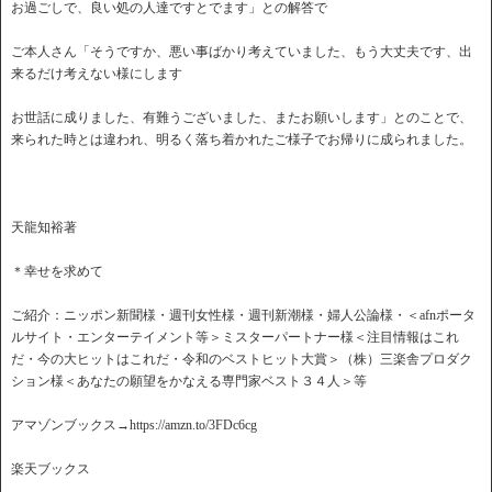
お過ごしで、良い処の人達ですとでます」との解答で
ご本人さん「そうですか、悪い事ばかり考えていました、もう大丈夫です、出
来るだけ考えない様にします
お世話に成りました、有難うございました、またお願いします」とのことで、
来られた時とは違われ、明るく落ち着かれたご様子でお帰りに成られました。
天龍知裕著
＊幸せを求めて
ご紹介：ニッポン新聞様・週刊女性様・週刊新潮様・婦人公論様・＜afnポータ
ルサイト・エンターテイメント等＞ミスターパートナー様＜注目情報はこれ
だ・今の大ヒットはこれだ・令和のベストヒット大賞＞（株）三楽舎プロダク
ション様＜あなたの願望をかなえる専門家ベスト３４人＞等
アマゾンブックス→https://amzn.to/3FDc6cg
楽天ブックス