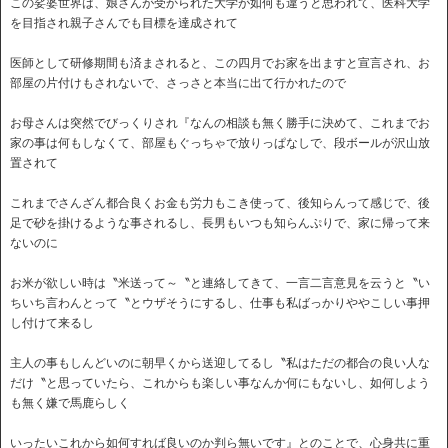
この娑婆世界は、娘さんが受かられた大学が如何も違うと思われて、医科大学
を目指され親子さんでも目標を達成されて
医師として研修期間も済まされると、この四月でお家を出ますと宣言され、お
部屋の片付けもされないで、さっさと本当に出て行かれたので
お母さんは突然でびっくりされ『なんの相談も無く勝手に決めて、これまでお
家の事は何もしなくて、部屋もぐっちゃで放りっぱなしで、段ボールが沢山放
置されて
これまでさんざん都合良くお金も労力もこき使って、後知らんって感じで、後
足で砂を掛けるような事されるし、長男もいつも知らんぷりで、家に帰って来
ないのに
お米が欲しい時は〝米送って～〝と連絡してきて、一言二言意見を云うと〝い
ちいち言わんとって〝とウザそうにするし、仕事も私ばっかりややこしい事押
し付けて来るし
主人の事もしんどいのに朝早くから送迎してるし〝私はただの都合の良い人な
だけ〝と思っていたら、これからも楽しい事なんか何にもないし、如何しよう
も無く嫌で馬鹿らしく
いったいこれから如何すれば良いのか判ら無いです』とのことで、心身共に重