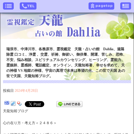
瑞浪市、中津川市、各務原市、霊視鑑定 天龍・占いの館 Dahlia、遠隔
除霊 口コミ、浄霊 、交霊、祈祷、御祓い、御供養、開運、苦しみ、恐怖、
不安、悩み相談、スピリチュアルカウンセリング、ヒーリング、霊能力、
霊媒師、霊感師、電話鑑定、オンライン、天龍知裕著、幸せを求めて、天
の神様 VS 地獄の神様、宇宙の真理で未来は希望の光、この世で天国 あの
世で天国、天龍知裕ブログ。
投稿日
2024年4月28日
天龍知裕ブログ
心の在り方・考え方＜２４８６＞