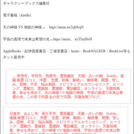
ギャラクシーブックス編集社
電子書籍（kindle)
天の神様 VS 地獄の神様→ https://amzn.to/2qh9cqN
宇宙の真理で未来は希望の光→https://amzn、.to/35zyBvH
AppleBooks・紀伊国屋書店・三省堂書店・honto・BookWALKER・BookLive等も
ネット販売中
←
常滑市、半田市、西尾市、霊視鑑定 天龍・占いの館 Dahlia、遠
隔 除霊 口コミ、浄霊 、交霊、祈祷、御祓い、御供養、開運、苦し
み、恐怖、不安、悩み相談、スピリチュアルカウンセリング、ヒーリ
ング、霊能力、霊媒師、霊感師、電話鑑定、オンライン、天龍知裕
著、幸せを求めて、天の神様 VS 地獄の神様、宇宙の真理で未来は希
望の光、この世で天国 あの世で天国、天龍知裕ブログ。
日進市、みよし市、長久手市、霊視鑑定 天龍・占いの館 Dahlia、
遠隔 除霊 口コミ、浄霊 、交霊、祈祷、御祓い、御供養、開運、苦し
み、恐怖、不安、悩み相談、スピリチュアルカウンセリング、ヒーリ
ング、霊能力、霊媒師、霊感師、電話鑑定、オンライン、天龍知裕
著、幸せを求めて、天の神様 VS 地獄の神様、宇宙の真理で未来は希