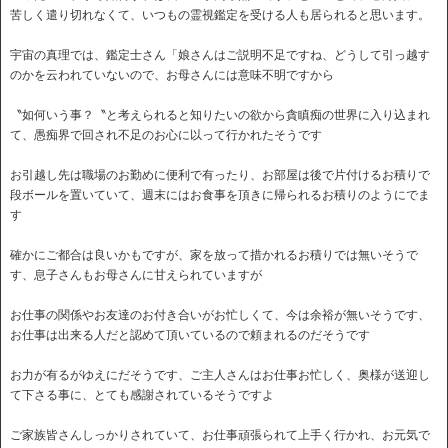
苦しく遣り切れなくて、いつもの霊視鑑定を受ける人も居られると思います。
宇宙の真理では、鑑定士さん「娘さんはご説明不足ですね、どうして引っ越す
のかを云われていないので、お母さんには意味不明ですから
〝如何いう事？〝と考えられると知りたいの欲から貪瞋痴の世界に入り込まれ
て、愚痴界で回され不足のお心に以って行かれたそうです
お引越し先は職場のお勤めに便利で有ったり、お部屋は後で片付けるお積りで
段ボールを置いていて、週末にはお食事を頂きに帰られるお積りのようにでま
す
確かにご都合は良いかもですが、家を放って措かれるお積りでは無いそうで
す、息子さんもお母さんに甘えられていますが
お仕事の関係やお友達のお付き合いがお忙しくて、今は余裕が無いそうです、
お仕事は出来る人だと認めて頂いているので頼まれるのだそうです
お力が有るがゆえにだそうです、ご主人さんはお仕事お忙しく、奥様が送迎し
て下さる事に、とても感謝されているそうですよ
ご家族皆さんしっかりされていて、お仕事頑張られて上手く行かれ、お元気で