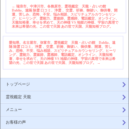
←
瑞浪市、中津川市、各務原市、霊視鑑定 天龍・占いの館
Dahlia、遠隔 除霊 口コミ、浄霊 、交霊、祈祷、御祓い、御供養、開
運、苦しみ、恐怖、不安、悩み相談、スピリチュアルカウンセリン
グ、ヒーリング、霊能力、霊媒師、霊感師、電話鑑定、オンライン、
天龍知裕著、幸せを求めて、天の神様 VS 地獄の神様、宇宙の真理で
未来は希望の光、この世で天国 あの世で天国、天龍知裕ブログ。
愛知県、名古屋市、弥富市、霊視鑑定 天龍・占いの館 Dahlia、遠
隔 除霊 口コミ、浄霊 、交霊、祈祷、御祓い、御供養、開運、苦し
み、恐怖、不安、悩み相談、スピリチュアルカウンセリング、ヒーリ
ング、霊能力、霊媒師、霊感師、電話鑑定、オンライン、天龍知裕
著、幸せを求めて、天の神様 VS 地獄の神様、宇宙の真理で未来は希
望の光、この世で天国 あの世で天国、天龍知裕ブログ。
→
トップページ
霊視鑑定 天龍
メニュー
お客様の声