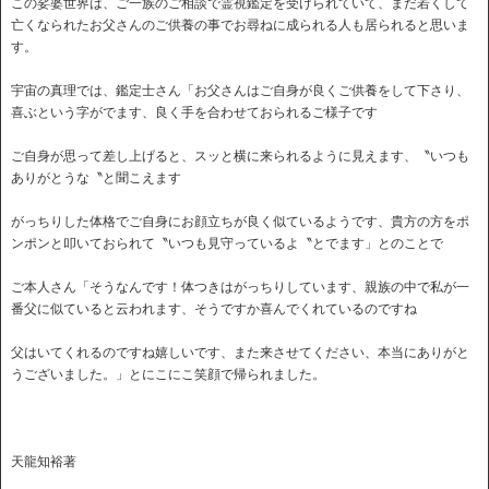
この娑婆世界は、ご一族のご相談で霊視鑑定を受けられていて、まだ若くして
亡くなられたお父さんのご供養の事でお尋ねに成られる人も居られると思いま
す。
宇宙の真理では、鑑定士さん「お父さんはご自身が良くご供養をして下さり、
喜ぶという字がでます、良く手を合わせておられるご様子です
ご自身が思って差し上げると、スッと横に来られるように見えます、〝いつも
ありがとうな〝と聞こえます
がっちりした体格でご自身にお顔立ちが良く似ているようです、貴方の方をポ
ンポンと叩いておられて〝いつも見守っているよ〝とでます」とのことで
ご本人さん「そうなんです！体つきはがっちりしています、親族の中で私が一
番父に似ていると云われます、そうですか喜んでくれているのですね
父はいてくれるのですね嬉しいです、また来させてください、本当にありがと
うございました。」とにこにこ笑顔で帰られました。
天龍知裕著