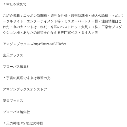
＊幸せを求めて
ご紹介掲載：ニッポン新聞様・週刊女性様・週刊新潮様・婦人公論様・＜afnポ
ータルサイト・エンターテイメント等＞ミスターパートナー様＜注目情報はこ
れだ・今の大ヒットはこれだ・令和のベストヒット大賞＞（株）三楽舎プロダ
クション様＜あなたの願望をかなえる専門家ベスト３４人＞等
アマゾンブックス→https://amzn.to/3FDc6cg
楽天ブックス
プローパス編集社
＊宇宙の真理で未来は希望の光
アマゾンブックスオンストア
楽天ブックス
プローパス編集社
＊天の神様 VS 地獄の神様