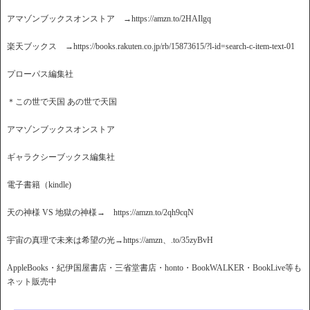
アマゾンブックスオンストア →https://amzn.to/2HAIlgq
楽天ブックス →https://books.rakuten.co.jp/rb/15873615/?l-id=search-c-item-text-01
プローパス編集社
＊この世で天国 あの世で天国
アマゾンブックスオンストア
ギャラクシーブックス編集社
電子書籍（kindle)
天の神様 VS 地獄の神様→ https://amzn.to/2qh9cqN
宇宙の真理で未来は希望の光→https://amzn、.to/35zyBvH
AppleBooks・紀伊国屋書店・三省堂書店・honto・BookWALKER・BookLive等も
ネット販売中