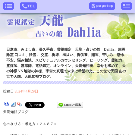
日進市、みよし市、長久手市、霊視鑑定 天龍・占いの館 Dahlia、遠隔
除霊 口コミ、浄霊 、交霊、祈祷、御祓い、御供養、開運、苦しみ、恐怖、
不安、悩み相談、スピリチュアルカウンセリング、ヒーリング、霊能力、
霊媒師、霊感師、電話鑑定、オンライン、天龍知裕著、幸せを求めて、天
の神様 VS 地獄の神様、宇宙の真理で未来は希望の光、この世で天国 あの
世で天国、天龍知裕ブログ。
投稿日
2024年4月29日
天龍知裕ブログ
心の在り方・考え方＜２４８７＞