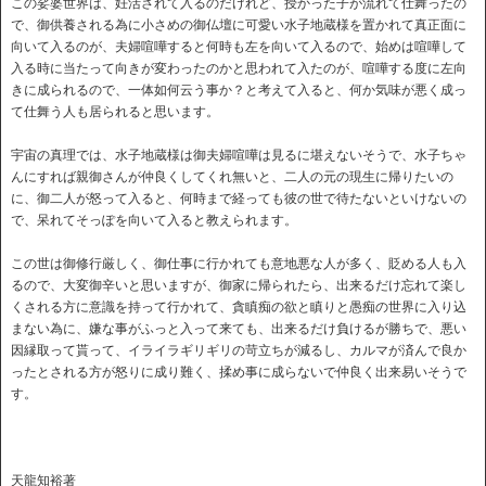
この娑婆世界は、妊活されて入るのだけれど、授かった子が流れて仕舞ったの
で、御供養される為に小さめの御仏壇に可愛い水子地蔵様を置かれて真正面に
向いて入るのが、夫婦喧嘩すると何時も左を向いて入るので、始めは喧嘩して
入る時に当たって向きが変わったのかと思われて入たのが、喧嘩する度に左向
きに成られるので、一体如何云う事か？と考えて入ると、何か気味が悪く成っ
て仕舞う人も居られると思います。
宇宙の真理では、水子地蔵様は御夫婦喧嘩は見るに堪えないそうで、水子ちゃ
んにすれば親御さんが仲良くしてくれ無いと、二人の元の現生に帰りたいの
に、御二人が怒って入ると、何時まで経っても彼の世で待たないといけないの
で、呆れてそっぽを向いて入ると教えられます。
この世は御修行厳しく、御仕事に行かれても意地悪な人が多く、貶める人も入
るので、大変御辛いと思いますが、御家に帰られたら、出来るだけ忘れて楽し
くされる方に意識を持って行かれて、貪瞋痴の欲と瞋りと愚痴の世界に入り込
まない為に、嫌な事がふっと入って来ても、出来るだけ負けるが勝ちで、悪い
因縁取って貰って、イライラギリギリの苛立ちが減るし、カルマが済んで良か
ったとされる方が怒りに成り難く、揉め事に成らないで仲良く出来易いそうで
す。
天龍知裕著