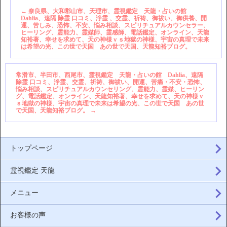
←
奈良県、大和郡山市、天理市、霊視鑑定 天龍・占いの館
Dahlia、遠隔 除霊 口コミ、浄霊 、交霊、祈祷、御祓い、御供養、開
運、苦しみ、恐怖、不安、悩み相談、スピリチュアルカウンセラー、
ヒーリング、霊能力、霊媒師、霊感師、電話鑑定、オンライン、天龍
知裕著、幸せを求めて、天の神様ｖｓ地獄の神様、宇宙の真理で未来
は希望の光、この世で天国 あの世で天国、天龍知裕ブログ。
常滑市、半田市、西尾市、霊視鑑定 天龍・占いの館 Dahlia、遠隔
除霊 口コミ、浄霊、交霊、祈祷、御祓い、開運、苦痛・不安・恐怖、
悩み相談、スピリチュアルカウンセリング、霊能力、霊媒、ヒーリン
グ、電話鑑定、オンライン、天龍知裕著、幸せを求めて、天の神様ｖ
ｓ地獄の神様、宇宙の真理で未来は希望の光、この世で天国 あの世
で天国、天龍知裕ブログ。
→
トップページ
霊視鑑定 天龍
メニュー
お客様の声