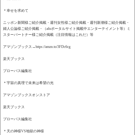
＊幸せを求めて
ニッポン新聞様ご紹介掲載・週刊女性様ご紹介掲載・週刊新潮様ご紹介掲載・
婦人公論様ご紹介掲載・（afnポータルサイト掲載中エンターテイメント等）ミ
スターパートナー様ご紹介掲載（注目情報はこれだ）等
アマゾンブックス→https://amzn.to/3FDc6cg
楽天ブックス
プローパス編集社
＊宇宙の真理で未来は希望の光
アマゾンブックスオンストア
楽天ブックス
プローパス編集社
＊天の神様VS地獄の神様