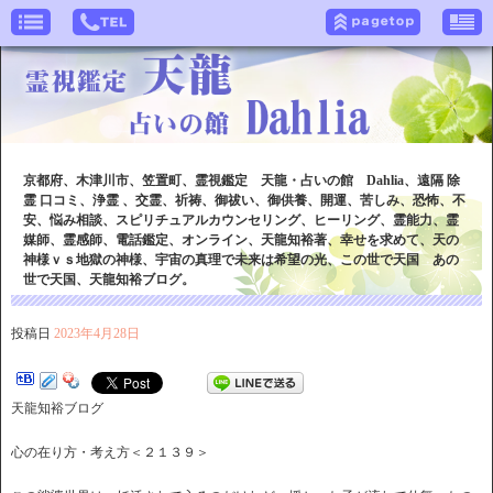
京都府、木津川市、笠置町、霊視鑑定 天龍・占いの館 Dahlia、遠隔 除
霊 口コミ、浄霊 、交霊、祈祷、御祓い、御供養、開運、苦しみ、恐怖、不
安、悩み相談、スピリチュアルカウンセリング、ヒーリング、霊能力、霊
媒師、霊感師、電話鑑定、オンライン、天龍知裕著、幸せを求めて、天の
神様ｖｓ地獄の神様、宇宙の真理で未来は希望の光、この世で天国 あの
世で天国、天龍知裕ブログ。
投稿日
2023年4月28日
天龍知裕ブログ
心の在り方・考え方＜２１３９＞