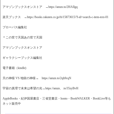
アマゾンブックスオンストア →https://amzn.to/2HAIlgq
楽天ブックス →https://books.rakuten.co.jp/rb/15873615/?l-id=search-c-item-text-01
プローパス編集社
＊この世で天国あの世で天国
アマゾンブックスオンストア
ギャラクシーブックス編集社
電子書籍（kindle)
天の神様 VS 地獄の神様→ https://amzn.to/2qh9cqN
宇宙の真理で未来は希望の光→https://amzn、.to/35zyBvH
AppleBooks・紀伊国屋書店・三省堂書店・honto・BookWALKER・BookLive等も
ネット販売中