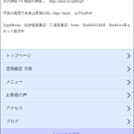
天の神様 VS 地獄の神様→ https://amzn.to/2qh9cqN
宇宙の真理で未来は希望の光→https://amzn、.to/35zyBvH
AppleBooks・紀伊国屋書店・三省堂書店・honto・BookWALKER・BookLive等も
ネット販売中
トップページ
霊視鑑定 天龍
メニュー
お客様の声
アクセス
ブログ