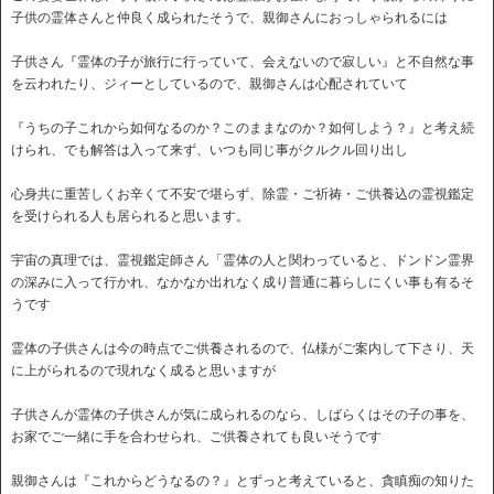
子供の霊体さんと仲良く成られたそうで、親御さんにおっしゃられるには
子供さん『霊体の子が旅行に行っていて、会えないので寂しい』と不自然な事
を云われたり、ジィーとしているので、親御さんは心配されていて
『うちの子これから如何なるのか？このままなのか？如何しよう？』と考え続
けられ、でも解答は入って来ず、いつも同じ事がクルクル回り出し
心身共に重苦しくお辛くて不安で堪らず、除霊・ご祈祷・ご供養込の霊視鑑定
を受けられる人も居られると思います。
宇宙の真理では、霊視鑑定師さん「霊体の人と関わっていると、ドンドン霊界
の深みに入って行かれ、なかなか出れなく成り普通に暮らしにくい事も有るそ
うです
霊体の子供さんは今の時点でご供養されるので、仏様がご案内して下さり、天
に上がられるので現れなく成ると思いますが
子供さんが霊体の子供さんが気に成られるのなら、しばらくはその子の事を、
お家でご一緒に手を合わせられ、ご供養されても良いそうです
親御さんは『これからどうなるの？』とずっと考えていると、貪瞋痴の知りた