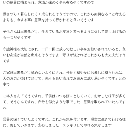
いの欲界に捕まられ、意識が遠のく事も有るそうですので
動きづらく暮らしにくく成られるそうですので、これから如何なる？と考える
よりも、今する事に意識を持って行かれると良いそうです
子供さんは出来るだけ、生きているお友達と遊べるように促して差し上げるの
も一つだそうです
守護神様を大切にされ、一日一回は成って欲しい事をお願いされていると、良
いお友達が自然と出来るそうですよ、守りが強ければこれからも大丈夫だそう
です
ご家族出来るだけ揉めないようにされ、仲良く穏やかにお暮しに成られれば、
天のお力が掛けて頂けて、先々も良い流れでお進みに成り易いそうです」との
事で
ご本人さん「そうですね、子供はいつもぼ～としていて、おかしな様子が多く
て、そうなんですね、自分も似たような事でした、意識を取られていたんです
ね
霊界の深くでいたようですね、これから気を付けます、現実に生きて行ける様
に、促していきます、安心しました、スッキリしてやれる気がします