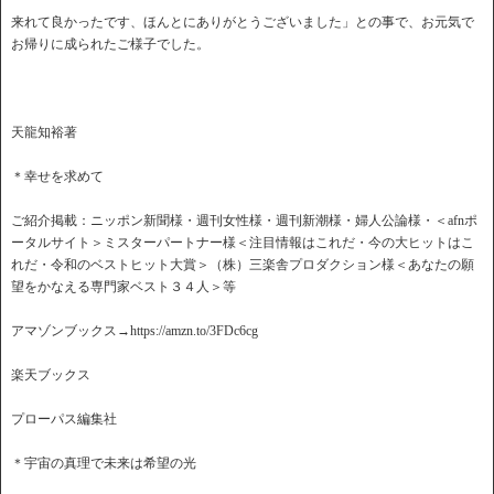
来れて良かったです、ほんとにありがとうございました」との事で、お元気で
お帰りに成られたご様子でした。
天龍知裕著
＊幸せを求めて
ご紹介掲載：ニッポン新聞様・週刊女性様・週刊新潮様・婦人公論様・＜afnポ
ータルサイト＞ミスターパートナー様＜注目情報はこれだ・今の大ヒットはこ
れだ・令和のベストヒット大賞＞（株）三楽舎プロダクション様＜あなたの願
望をかなえる専門家ベスト３４人＞等
アマゾンブックス→https://amzn.to/3FDc6cg
楽天ブックス
プローパス編集社
＊宇宙の真理で未来は希望の光