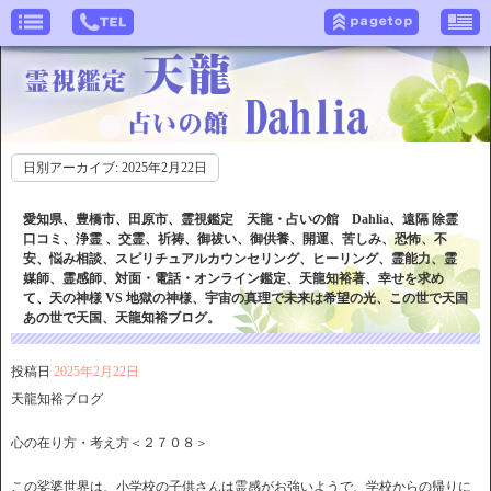
日別アーカイブ:
2025年2月22日
愛知県、豊橋市、田原市、霊視鑑定 天龍・占いの館 Dahlia、遠隔 除霊
口コミ、浄霊 、交霊、祈祷、御祓い、御供養、開運、苦しみ、恐怖、不
安、悩み相談、スピリチュアルカウンセリング、ヒーリング、霊能力、霊
媒師、霊感師、対面・電話・オンライン鑑定、天龍知裕著、幸せを求め
て、天の神様 VS 地獄の神様、宇宙の真理で未来は希望の光、この世で天国
あの世で天国、天龍知裕ブログ。
投稿日
2025年2月22日
天龍知裕ブログ
心の在り方・考え方＜２７０８＞
この娑婆世界は、小学校の子供さんは霊感がお強いようで、学校からの帰りに