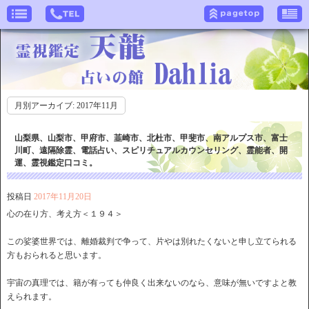
月別アーカイブ:
2017年11月
山梨県、山梨市、甲府市、韮崎市、北杜市、甲斐市、南アルプス市、富士
川町、遠隔除霊、電話占い、スピリチュアルカウンセリング、霊能者、開
運、霊視鑑定口コミ。
投稿日
2017年11月20日
心の在り方、考え方＜１９４＞
この娑婆世界では、離婚裁判で争って、片やは別れたくないと申し立てられる
方もおられると思います。
宇宙の真理では、籍が有っても仲良く出来ないのなら、意味が無いですよと教
えられます。