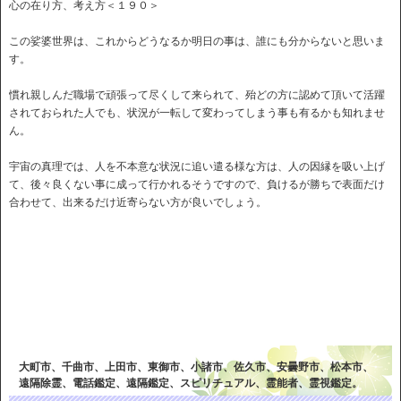
心の在り方、考え方＜１９０＞
この娑婆世界は、これからどうなるか明日の事は、誰にも分からないと思いま
す。
慣れ親しんだ職場で頑張って尽くして来られて、殆どの方に認めて頂いて活躍
されておられた人でも、状況が一転して変わってしまう事も有るかも知れませ
ん。
宇宙の真理では、人を不本意な状況に追い遣る様な方は、人の因縁を吸い上げ
て、後々良くない事に成って行かれるそうですので、負けるが勝ちで表面だけ
合わせて、出来るだけ近寄らない方が良いでしょう。
大町市、千曲市、上田市、東御市、小諸市、佐久市、安曇野市、松本市、
遠隔除霊、電話鑑定、遠隔鑑定、スピリチュアル、霊能者、霊視鑑定。