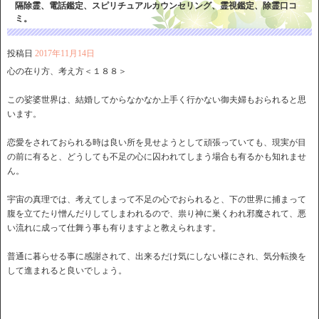
隔除霊、電話鑑定、スピリチュアルカウンセリング、霊視鑑定、除霊口コ
ミ。
投稿日
2017年11月14日
心の在り方、考え方＜１８８＞
この娑婆世界は、結婚してからなかなか上手く行かない御夫婦もおられると思
います。
恋愛をされておられる時は良い所を見せようとして頑張っていても、現実が目
の前に有ると、どうしても不足の心に囚われてしまう場合も有るかも知れませ
ん。
宇宙の真理では、考えてしまって不足の心でおられると、下の世界に捕まって
腹を立てたり憎んだりしてしまわれるので、祟り神に巣くわれ邪魔されて、悪
い流れに成って仕舞う事も有りますよと教えられます。
普通に暮らせる事に感謝されて、出来るだけ気にしない様にされ、気分転換を
して進まれると良いでしょう。