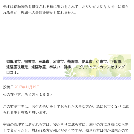
先ずは信頼関係を修復される様に努力をされて、お互いが大切な人同士に成ら
れる事が、復縁への最短距離かも知れません。
御殿場市、裾野市、三島市、沼津市、熱海市、伊豆市、伊東市、下田市、
遠隔霊視鑑定、遠隔除霊、御祓い、祈祷、スピリチュアルカウンセリング
口コミ。
投稿日
2017年11月19日
心の在り方、考え方＜１９３＞
この娑婆世界は、お付き合いをしておられた大事な方が、急にお亡くなりに成
られる事も有ると思います。
宇宙の真理では逝かれる方は、寝たきりに成らずに、周りの方に迷惑になら無
くて良かったと、思われる方が殆どだそうですが、残され方は何か出来たので