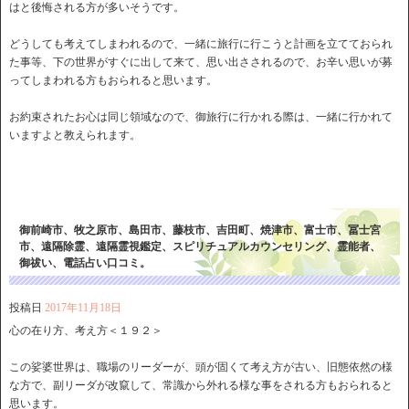
はと後悔される方が多いそうです。
どうしても考えてしまわれるので、一緒に旅行に行こうと計画を立てておられ
た事等、下の世界がすぐに出して来て、思い出さされるので、お辛い思いが募
ってしまわれる方もおられると思います。
お約束されたお心は同じ領域なので、御旅行に行かれる際は、一緒に行かれて
いますよと教えられます。
御前崎市、牧之原市、島田市、藤枝市、吉田町、焼津市、富士市、冨士宮
市、遠隔除霊、遠隔霊視鑑定、スピリチュアルカウンセリング、霊能者、
御祓い、電話占い口コミ。
投稿日
2017年11月18日
心の在り方、考え方＜１９２＞
この娑婆世界は、職場のリーダーが、頭が固くて考え方が古い、旧態依然の様
な方で、副リーダが改竄して、常識から外れる様な事をされる方もおられると
思います。