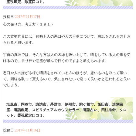
霊視鑑定、除霊口コミ。
投稿日
2017年11月17日
心の在り方、考え方＜１９１＞
この娑婆世界には、何時も人の悪口や人の不幸について、噂話をされる方もお
られると思います。
宇宙の真理では、そんな方は人の因縁を吸い上げて、噂をしている人の事を受
けるので、祟り神や悪霊が飛んで行くのですよと教えられます。
悪口や人の嫌がる様な噂話をされている方のほうが、悪いものを取って頂い
て、因縁も取って貰えるので、気にされないで返って良いかと思われると良い
でしょう。
塩尻市、岡谷市、諏訪市、茅野市、伊那市、駒ケ根市、飯田市、遠隔除
霊、電話鑑定、スピリチュアルカウンセラー、電話占い、四柱推命、タロ
ット、霊視鑑定口コミ。
投稿日
2017年11月16日