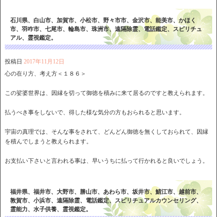
石川県、白山市、加賀市、小松市、野々市市、金沢市、能美市、かほく
市、羽咋市、七尾市、輪島市、珠洲市、遠隔除霊、電話鑑定、スピリチュ
アル、霊視鑑定。
投稿日
2017年11月12日
心の在り方、考え方＜１８６＞
この娑婆世界は、因縁を切って御徳を積みに来て居るのですと教えられます。
払うべき事をしないで、得した様な気分の方もおられると思います。
宇宙の真理では、そんな事をされて、どんどん御徳を無くしておられて、因縁
を積んでしまうと教えられます。
お支払い下さいと言われる事は、早いうちに払って行かれると良いでしょう。
福井県、福井市、大野市、勝山市、あわら市、坂井市、鯖江市、越前市、
敦賀市、小浜市、遠隔除霊、電話鑑定、スピリチュアルカウンセリング、
霊能力、水子供養、霊視鑑定。