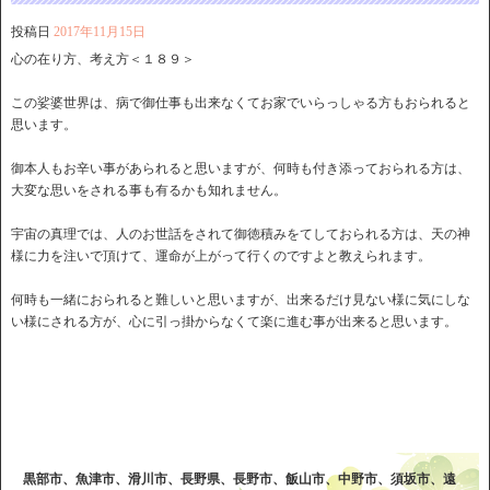
投稿日
2017年11月15日
心の在り方、考え方＜１８９＞
この娑婆世界は、病で御仕事も出来なくてお家でいらっしゃる方もおられると
思います。
御本人もお辛い事があられると思いますが、何時も付き添っておられる方は、
大変な思いをされる事も有るかも知れません。
宇宙の真理では、人のお世話をされて御徳積みをてしておられる方は、天の神
様に力を注いで頂けて、運命が上がって行くのですよと教えられます。
何時も一緒におられると難しいと思いますが、出来るだけ見ない様に気にしな
い様にされる方が、心に引っ掛からなくて楽に進む事が出来ると思います。
黒部市、魚津市、滑川市、長野県、長野市、飯山市、中野市、須坂市、遠