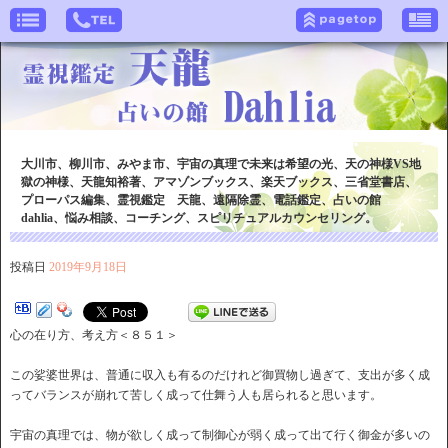
大川市、柳川市、みやま市、宇宙の真理で未来は希望の光、天の神様VS地
獄の神様、天龍知裕著、アマゾンブックス、楽天ブックス、三省堂書店、
プローパス編集、霊視鑑定 天龍、遠隔除霊、電話鑑定、占いの館
dahlia、悩み相談、コーチング、スピリチュアルカウンセリング。
投稿日
2019年9月18日
心の在り方、考え方＜８５１＞
この娑婆世界は、普通に収入も有るのだけれど御買物し過ぎて、支出が多く成
ってバランスが崩れて苦しく成って仕舞う人も居られると思います。
宇宙の真理では、物が欲しく成って制御心が弱く成って出て行く御金が多いの