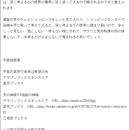
は、深く考える心の世界の魔界に近く成って入るので唆されるのですと教えら
れます。
通販の本やテレビショッピングをじっと見て入たり、ショッピングセンターで
品物を手に取って考えて入ると、深く考える下の世界に捕まり易いので、余り
じっと見ない・気にしない・考えない様にされて、サラリと気分転換や目の保
養くらいで、出来るだけ止まらないで進まれると良いでしょう。
天龍知裕著
宇宙の真理で未来は希望の光
アマゾンブックスオンストア
楽天ブックス
天の神様VS地獄の神様
アマゾンブックスオンストア URL→https://amzn.to/2HAIlgq
楽天ブックス URL→https://books.rakuten.co.jp/rb/15873615/?l-id=search-c-item-text-
01
三省堂ブックス
この世で天国あの世で天国