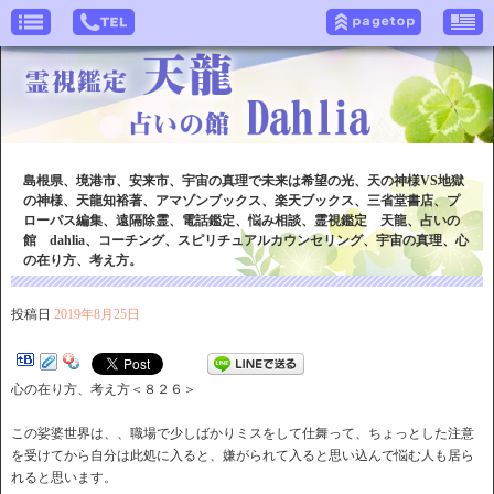
島根県、境港市、安来市、宇宙の真理で未来は希望の光、天の神様VS地獄
の神様、天龍知裕著、アマゾンブックス、楽天ブックス、三省堂書店、プ
ローパス編集、遠隔除霊、電話鑑定、悩み相談、霊視鑑定 天龍、占いの
館 dahlia、コーチング、スピリチュアルカウンセリング、宇宙の真理、心
の在り方、考え方。
投稿日
2019年8月25日
心の在り方、考え方＜８２６＞
この娑婆世界は、、職場で少しばかりミスをして仕舞って、ちょっとした注意
を受けてから自分は此処に入ると、嫌がられて入ると思い込んで悩む人も居ら
れると思います。