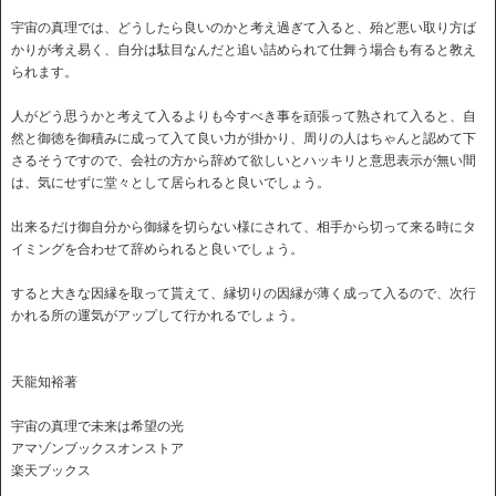
宇宙の真理では、どうしたら良いのかと考え過ぎて入ると、殆ど悪い取り方ば
かりが考え易く、自分は駄目なんだと追い詰められて仕舞う場合も有ると教え
られます。
人がどう思うかと考えて入るよりも今すべき事を頑張って熟されて入ると、自
然と御徳を御積みに成って入て良い力が掛かり、周りの人はちゃんと認めて下
さるそうですので、会社の方から辞めて欲しいとハッキリと意思表示が無い間
は、気にせずに堂々として居られると良いでしょう。
出来るだけ御自分から御縁を切らない様にされて、相手から切って来る時にタ
イミングを合わせて辞められると良いでしょう。
すると大きな因縁を取って貰えて、縁切りの因縁が薄く成って入るので、次行
かれる所の運気がアップして行かれるでしょう。
天龍知裕著
宇宙の真理で未来は希望の光
アマゾンブックスオンストア
楽天ブックス