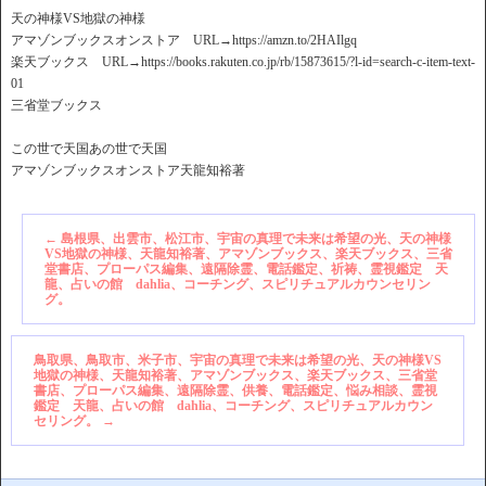
天の神様VS地獄の神様
アマゾンブックスオンストア URL→https://amzn.to/2HAIlgq
楽天ブックス URL→https://books.rakuten.co.jp/rb/15873615/?l-id=search-c-item-text-
01
三省堂ブックス
この世で天国あの世で天国
アマゾンブックスオンストア天龍知裕著
←
島根県、出雲市、松江市、宇宙の真理で未来は希望の光、天の神様
VS地獄の神様、天龍知裕著、アマゾンブックス、楽天ブックス、三省
堂書店、プローパス編集、遠隔除霊、電話鑑定、祈祷、霊視鑑定 天
龍、占いの館 dahlia、コーチング、スピリチュアルカウンセリン
グ。
鳥取県、鳥取市、米子市、宇宙の真理で未来は希望の光、天の神様VS
地獄の神様、天龍知裕著、アマゾンブックス、楽天ブックス、三省堂
書店、プローパス編集、遠隔除霊、供養、電話鑑定、悩み相談、霊視
鑑定 天龍、占いの館 dahlia、コーチング、スピリチュアルカウン
セリング。
→