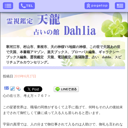
寒河江市、村山市、東根市、天の神様VS地獄の神様、この世で天国あの世
で天国、本書籍アマゾン、楽天ブックス、プローパス編集、ギャラクシー
ブックス編集、霊視鑑定 天龍、電話鑑定、遠隔除霊、占い dahlia、スピ
リチュアルカウンセリング。
投稿日
2019年6月27日
心の在り方、考え方＜７６７＞
この娑婆世界は、職場の同僚がずるくて上手に逃げて、何時もその人の後始末
までされて御忙しくて嫌に成って入る人も居られると思います。
宇宙の真理では、人の分まで御仕事されて入るのは人助けで、御礼も言われな