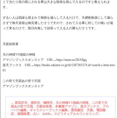
くて当たり前の様にされる事は大きな陰徳を積んで入るのですと教えられま
す。
ずるい人は因縁も積まれて御徳を減らして入るだけで、天網恢恢疎にして漏ら
さずで御天道様は御見通しだそうですので、されて入る事に対しての報いが返
って来るだけで、陰日向無しで頑張って入る人の勝ちだそうです。
天龍知裕著
天の神様VS地獄の神様
アマゾンブックスオンストア URL→https://amzn.to/2HAIlgq
楽天ブックス URL→https://books.rakuten.co.jp/rb/15873615/?l-id=search-c-item-text-
01
この世で天国あの世で天国
アマゾンブックスオンストア
←
尾花沢市、酒田市、鶴岡市、天の神様VS地獄の神様、この世で天
国あの世で天国、天龍知裕著、本書籍アマゾン、楽天ブックス、プロ
ーパス編集、ギャラクシーブックス編集、霊視鑑定 天龍、電話鑑
定、遠隔除霊、占い dahlia、スピリチュアルカウンセリング。