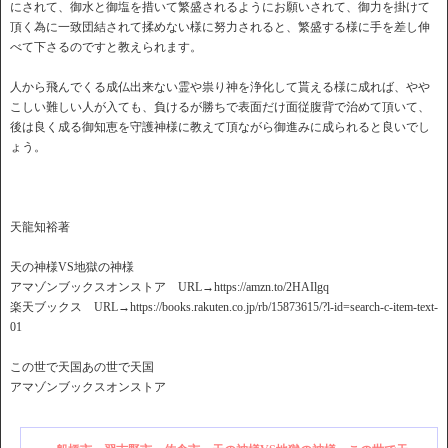
にされて、御水と御塩を措いて繁盛されるようにお願いされて、御力を掛けて
頂く為に一致団結されて揉めない様に努力されると、繁盛する様に手を差し伸
べて下さるのですと教えられます。
人から飛んでくる成仏出来ない霊や祟り神を浄化して貰える様に成れば、やや
こしい難しい人が入ても、負けるが勝ちで表面だけ面従腹背で治めて頂いて、
後は良く成る御知恵を守護神様に教えて頂ながら御進みに成られると良いでし
ょう。
天龍知裕著
天の神様VS地獄の神様
アマゾンブックスオンストア URL→https://amzn.to/2HAIlgq
楽天ブックス URL→https://books.rakuten.co.jp/rb/15873615/?l-id=search-c-item-text-
01
この世で天国あの世で天国
アマゾンブックスオンストア