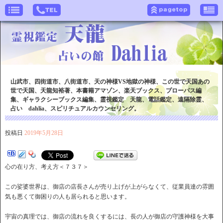
山武市、四街道市、八街道市、天の神様VS地獄の神様、この世で天国あの
世で天国、天龍知裕著、本書籍アマゾン、楽天ブックス、プローパス編
集、ギャラクシーブックス編集、霊視鑑定 天龍、電話鑑定、遠隔除霊、
占い dahlia、スピリチュアルカウンセリング。
投稿日
2019年5月28日
心の在り方、考え方＜７３７＞
この娑婆世界は、御店の店長さんが売り上げが上がらなくて、従業員達の雰囲
気も悪くて御困りの人も居られると思います。
宇宙の真理では、御店の流れを良くするには、長の人が御店の守護神様を大事