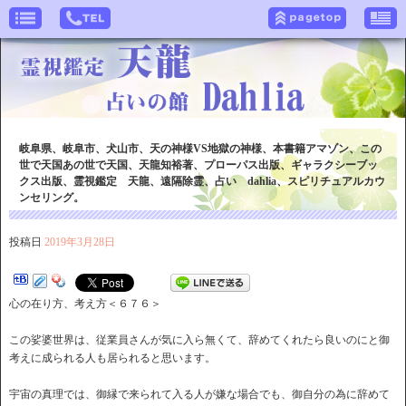
岐阜県、岐阜市、犬山市、天の神様VS地獄の神様、本書籍アマゾン、この
世で天国あの世で天国、天龍知裕著、プローパス出版、ギャラクシーブッ
クス出版、霊視鑑定 天龍、遠隔除霊、占い dahlia、スピリチュアルカウ
ンセリング。
投稿日
2019年3月28日
心の在り方、考え方＜６７６＞
この娑婆世界は、従業員さんが気に入ら無くて、辞めてくれたら良いのにと御
考えに成られる人も居られると思います。
宇宙の真理では、御縁で来られて入る人が嫌な場合でも、御自分の為に辞めて