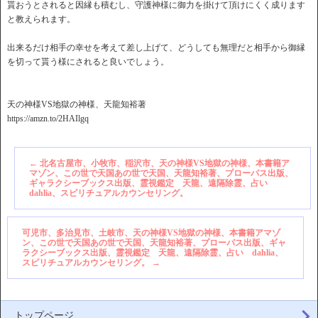
貰おうとされると因縁も積むし、守護神様に御力を掛けて頂けにくく成ります
と教えられます。
出来るだけ相手の幸せを考えて差し上げて、どうしても無理だと相手から御縁
を切って貰う様にされると良いでしょう。
天の神様VS地獄の神様、天龍知裕著
https://amzn.to/2HAIlgq
←
北名古屋市、小牧市、稲沢市、天の神様VS地獄の神様、本書籍ア
マゾン、この世で天国あの世で天国、天龍知裕著、プローパス出版、
ギャラクシーブックス出版、霊視鑑定 天龍、遠隔除霊、占い
dahlia、スピリチュアルカウンセリング。
可児市、多治見市、土岐市、天の神様VS地獄の神様、本書籍アマゾ
ン、この世で天国あの世で天国、天龍知裕著、プローパス出版、ギャ
ラクシーブックス出版、霊視鑑定 天龍、遠隔除霊、占い dahlia、
スピリチュアルカウンセリング。
→
トップページ