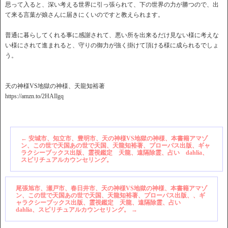
思って入ると、深い考える世界に引っ張られて、下の世界の力が勝つので、出
て来る言葉が娘さんに届きにくいのですと教えられます。
普通に暮らしてくれる事に感謝されて、悪い所を出来るだけ見ない様に考えな
い様にされて進まれると、守りの御力が強く掛けて頂ける様に成られるでしょ
う。
天の神様VS地獄の神様、天龍知裕著
https://amzn.to/2HAIlgq
←
安城市、知立市、豊明市、天の神様VS地獄の神様、本書籍アマゾ
ン、この世で天国あの世で天国、天龍知裕著、プローパス出版、ギャ
ラクシーブックス出版、霊視鑑定 天龍、遠隔除霊、占い dahlia、
スピリチュアルカウンセリング。
尾張旭市、瀬戸市、春日井市、天の神様VS地獄の神様、本書籍アマゾ
ン、この世で天国あの世で天国、天龍知裕著、プローパス出版、、ギ
ャラクシーブックス出版、霊視鑑定 天龍、遠隔除霊、占い
dahlia、スピリチュアルカウンセリング。
→