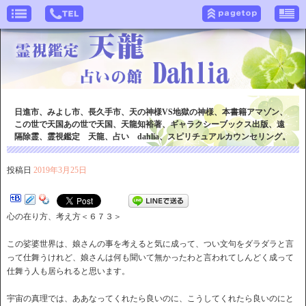
日進市、みよし市、長久手市、天の神様VS地獄の神様、本書籍アマゾン、
この世で天国あの世で天国、天龍知裕著、ギャラクシーブックス出版、遠
隔除霊、霊視鑑定 天龍、占い dahlia、スピリチュアルカウンセリング。
投稿日
2019年3月25日
心の在り方、考え方＜６７３＞
この娑婆世界は、娘さんの事を考えると気に成って、つい文句をダラダラと言
って仕舞うけれど、娘さんは何も聞いて無かったわと言われてしんどく成って
仕舞う人も居られると思います。
宇宙の真理では、ああなってくれたら良いのに、こうしてくれたら良いのにと