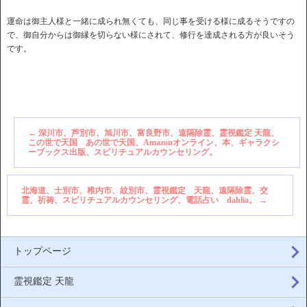
運命は御主人様と一緒に成られ無くても、同じ事を受ける様に成るそうですの
で、御自分からは御縁を切らない様にされて、修行を達成される方が良いそう
です。
←
深川市、芦別市、旭川市、富良野市、遠隔除霊、霊視鑑定 天龍、
この世で天国 あの世で天国、Amazonオンライン、本、ギャラクシ
ーブックス出版、スピリチュアルカウンセリング。
北海道、士別市、稚内市、紋別市、霊視鑑定 天龍、遠隔除霊、交
霊、祈祷、スピリチュアルカウンセリング、電話占い dahlia。
→
トップページ
霊視鑑定 天龍