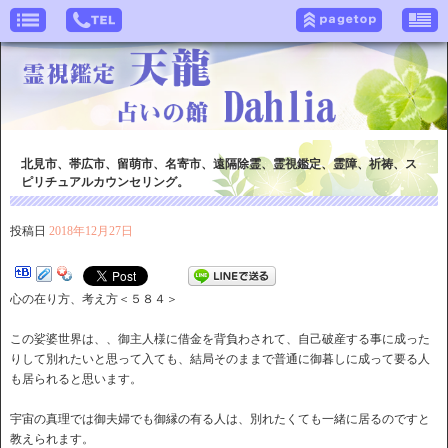
北見市、帯広市、留萌市、名寄市、遠隔除霊、霊視鑑定、霊障、祈祷、ス
ピリチュアルカウンセリング。
投稿日
2018年12月27日
心の在り方、考え方＜５８４＞
この娑婆世界は、、御主人様に借金を背負わされて、自己破産する事に成った
りして別れたいと思って入ても、結局そのままで普通に御暮しに成って要る人
も居られると思います。
宇宙の真理では御夫婦でも御縁の有る人は、別れたくても一緒に居るのですと
教えられます。