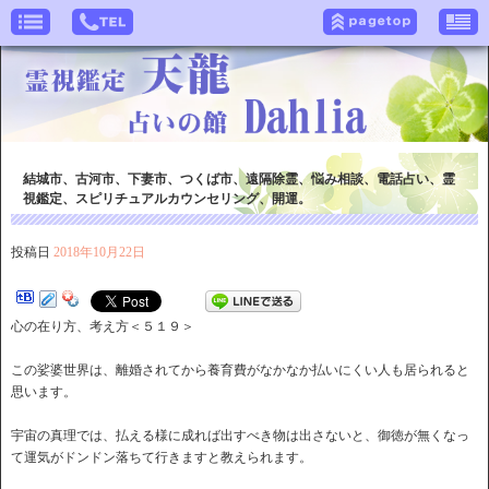
結城市、古河市、下妻市、つくば市、遠隔除霊、悩み相談、電話占い、霊
視鑑定、スピリチュアルカウンセリング、開運。
投稿日
2018年10月22日
心の在り方、考え方＜５１９＞
この娑婆世界は、離婚されてから養育費がなかなか払いにくい人も居られると
思います。
宇宙の真理では、払える様に成れば出すべき物は出さないと、御徳が無くなっ
て運気がドンドン落ちて行きますと教えられます。