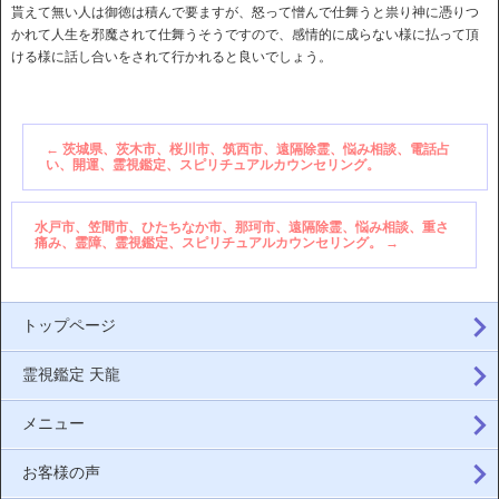
貰えて無い人は御徳は積んで要ますが、怒って憎んで仕舞うと祟り神に憑りつ
かれて人生を邪魔されて仕舞うそうですので、感情的に成らない様に払って頂
ける様に話し合いをされて行かれると良いでしょう。
←
茨城県、茨木市、桜川市、筑西市、遠隔除霊、悩み相談、電話占
い、開運、霊視鑑定、スピリチュアルカウンセリング。
水戸市、笠間市、ひたちなか市、那珂市、遠隔除霊、悩み相談、重さ
痛み、霊障、霊視鑑定、スピリチュアルカウンセリング。
→
トップページ
霊視鑑定 天龍
メニュー
お客様の声