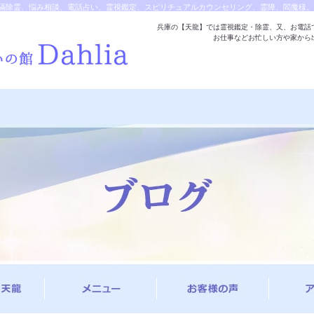
隔除霊、悩み相談、電話占い、霊視鑑定、スピリチュアルカウンセリング、霊障、閻魔様。
兵庫の【天龍】では霊視鑑定・除霊、又、お電話
お仕事などお忙しい方や家から