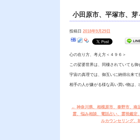
小田原市、平塚市、芽
話占い、霊視鑑定、ス
投稿日
2018年9月29日
様。
心の在り方、考え方＜４９６＞
この娑婆世界は、同棲されていても御
宇宙の真理では、御互いに納得出来て
相手の人が嫌がる様な高い買い物は、
←
神奈川県、相模原市、泰野市、南
霊、悩み相談、電話占い、霊視鑑定
ルカウンセリング、