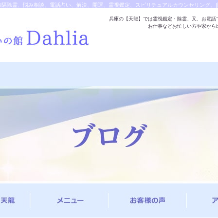
遠隔除霊、悩み相談、電話占い、解決、開運、霊視鑑定、スピリチュアルカウンセリング。|
兵庫の【天龍】では霊視鑑定・除霊、又、お電話
お仕事などお忙しい方や家から