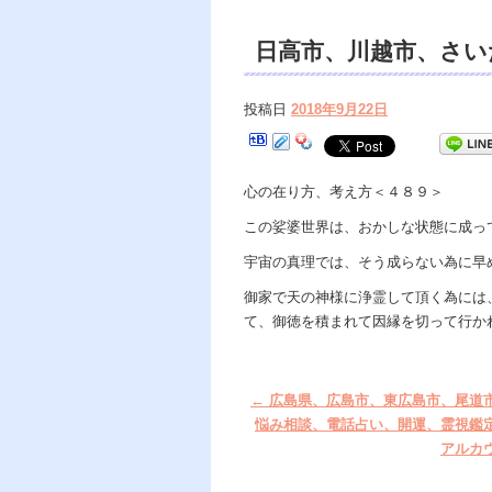
日高市、川越市、さい
話占い、解決、開運、
投稿日
2018年9月22日
グ。
心の在り方、考え方＜４８９＞
この娑婆世界は、おかしな状態に成っ
宇宙の真理では、そう成らない為に早
御家で天の神様に浄霊して頂く為には
て、御徳を積まれて因縁を切って行か
←
広島県、広島市、東広島市、尾道
悩み相談、電話占い、開運、霊視鑑
アルカ