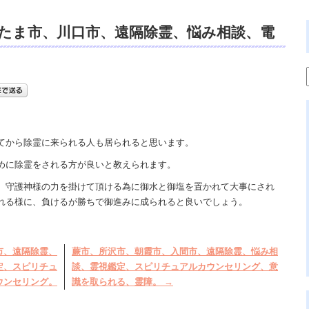
たま市、川口市、遠隔除霊、悩み相談、電
霊視鑑定、スピリチュアルカウンセリン
てから除霊に来られる人も居られると思います。
めに除霊をされる方が良いと教えられます。
、守護神様の力を掛けて頂ける為に御水と御塩を置かれて大事にされ
れる様に、負けるが勝ちで御進みに成られると良いでしょう。
市、遠隔除霊、
蕨市、所沢市、朝霞市、入間市、遠隔除霊、悩み相
定、スピリチュ
談、霊視鑑定、スピリチュアルカウンセリング、意
ウンセリング。
識を取られる、霊障。
→