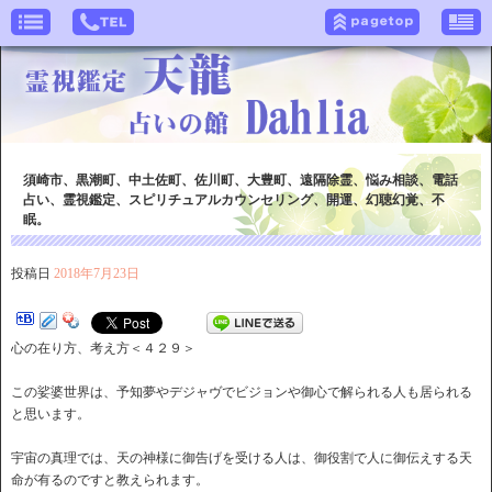
須崎市、黒潮町、中土佐町、佐川町、大豊町、遠隔除霊、悩み相談、電話
占い、霊視鑑定、スピリチュアルカウンセリング、開運、幻聴幻覚、不
眠。
投稿日
2018年7月23日
心の在り方、考え方＜４２９＞
この娑婆世界は、予知夢やデジャヴでビジョンや御心で解られる人も居られる
と思います。
宇宙の真理では、天の神様に御告げを受ける人は、御役割で人に御伝えする天
命が有るのですと教えられます。