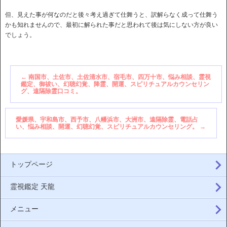
但、見えた事が何なのだと後々考え過ぎて仕舞うと、訳解らなく成って仕舞う
かも知れませんので、最初に解られた事だと思われて後は気にしない方が良い
でしょう。
←
南国市、土佐市、土佐清水市、宿毛市、四万十市、悩み相談、霊視
鑑定、御祓い、幻聴幻覚、降霊、開運、スピリチュアルカウンセリン
グ、遠隔除霊口コミ。
愛媛県、宇和島市、西予市、八幡浜市、大洲市、遠隔除霊、電話占
い、悩み相談、開運、幻聴幻覚、スピリチュアルカウンセリング。
→
トップページ
霊視鑑定 天龍
メニュー