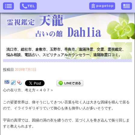
浅口市、総社市、倉敷市、玉野市、早島市、遠隔浄霊、交霊、霊視鑑定、
悩み相談、電話占い、スピリチュアルカウンセラー、遠隔除霊口コミ。
投稿日
2018年7月1日
心の在り方、考え方＜４０７＞
この娑婆世界は、偉そうにしてきつい言葉を吐く人は大きな因縁を積んで居る
ので、イライラギリギリていて御心も体も御辛い人が多いそうです。
宇宙の真理では、因縁の渦の衣を纏うので、近づく人を巻き込んで振り回しま
すと教えられます。