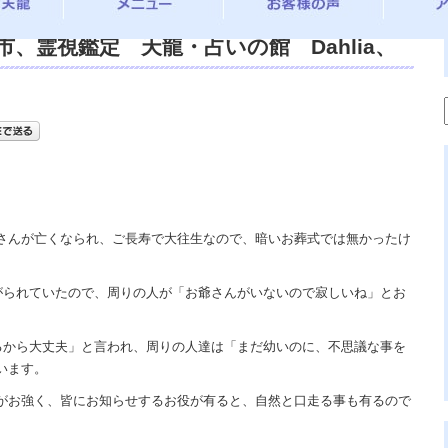
、霊視鑑定 天龍・占いの館 Dahlia、
浄霊 、交霊、祈祷、御祓い、御供養、開運、苦
み相談、スピリチュアルカウンセリング、
霊媒師、霊感師、対面・電話・オンライン
せを求めて、天の神様 VS 地獄の神様、宇
の光、この世で天国 あの世で天国、天龍知
さんが亡くなられ、ご長寿で大往生なので、暗いお葬式では無かったけ
愛がられていたので、周りの人が「お爺さんがいないので寂しいね」とお
居るから大丈夫」と言われ、周りの人達は「まだ幼いのに、不思議な事を
います。
がお強く、皆にお知らせするお役が有ると、自然と口走る事も有るので