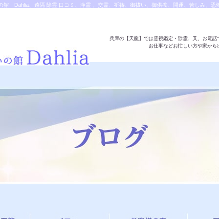
館 Dahlia、遠隔 除霊 口コミ、浄霊 、交霊、祈祷、御祓い、御供養、開運、苦しみ、
電話・オンライン鑑定、天龍知裕著、幸せを求めて、天の神様 VS 地獄の神様、宇宙の真理
龍知裕ブログ。|除霊・霊視鑑定・遠隔除霊の対応は天龍へ
兵庫の【天龍】では霊視鑑定・除霊、又、お電話
お仕事などお忙しい方や家から