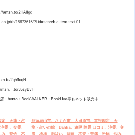
zn.to/2HAIlgq
p/rb/15873615/?l-id=search-c-item-text-01
.to/2qh9cqN
n、.to/35zyBvH
・honto・BookWALKER・BookLive等もネット販売中
鑑定 天龍・占
那須烏山市、さくら市、大田原市、霊視鑑定 天
、浄霊 、交霊、
龍・占いの館 Dahlia、遠隔 除霊 口コミ、浄霊、交
しみ、恐怖、不
霊、祈祷、御祓い、開運、不安・苦痛・恐怖、悩み