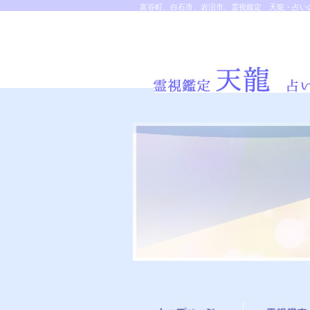
富谷町、白石市、岩沼市、霊視鑑定 天龍・占いの
グ、ヒーリング、霊能力、霊媒師、霊感師、対面・