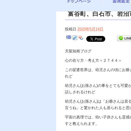
富谷町、白石市、岩沼市
遠隔 除霊 口コミ、
投稿日
2025年5月14日
しみ、恐怖、不安、悩
ヒーリング、霊能力、
天龍知裕ブログ
鑑定、天龍知裕著、幸
心の在り方・考え方＜２７４４＞
宙の真理で未来は希望
この娑婆世界は、幼児さんの頃にお爺
裕ブログ。
れど
幼児さん(お孫さん)の事をとても可
話しされるけれど
幼児さん(お孫さん)は「お爺さんは
言うね」と驚かれた人も居られると思
宇宙の真理では、幼い子供さんも霊感
すと教えられます。