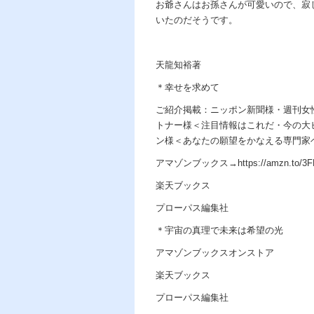
お爺さんはお孫さんが可愛いので、寂
いたのだそうです。
天龍知裕著
＊幸せを求めて
ご紹介掲載：ニッポン新聞様・週刊女
トナー様＜注目情報はこれだ・今の大
ン様＜あなたの願望をかなえる専門家
アマゾンブックス→https://amzn.to/3F
楽天ブックス
プローパス編集社
＊宇宙の真理で未来は希望の光
アマゾンブックスオンストア
楽天ブックス
プローパス編集社