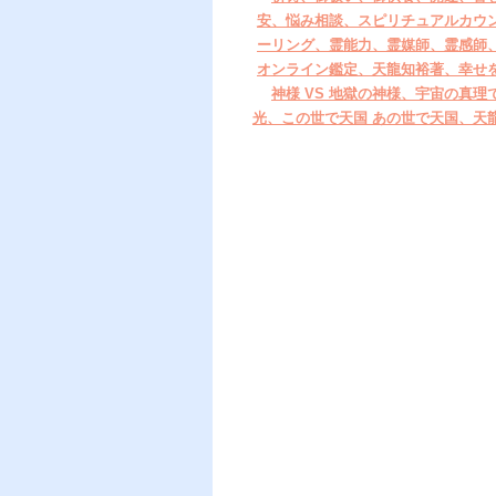
安、悩み相談、スピリチュアルカウ
ーリング、霊能力、霊媒師、霊感師
オンライン鑑定、天龍知裕著、幸せ
神様 VS 地獄の神様、宇宙の真理
光、この世で天国 あの世で天国、天