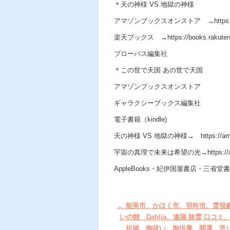
＊天の神様 VS 地獄の神様
アマゾンブックスオンストア →https://am
楽天ブックス →https://books.rakuten.co.j
プローパス編集社
＊この世で天国 あの世で天国
アマゾンブックスオンストア
ギャラクシーブックス編集社
電子書籍（kindle)
天の神様 VS 地獄の神様→ https://amzn
宇宙の真理で未来は希望の光→https://amz
AppleBooks・紀伊国屋書店・三省堂書店
←
能美市、かほく市、羽昨市、霊視
いの館 Dahlia、遠隔 除霊 口コミ
祈祷、御祓い、御供養、開運、苦