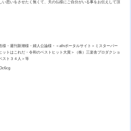
しい思いをさせたく無くて、天の仏様にご自分がいる事をお伝えして頂
性様・週刊新潮様・婦人公論様・＜afnポータルサイト＞ミスターパー
ヒットはこれだ・令和のベストヒット大賞＞（株）三楽舎プロダクショ
ベスト３４人＞等
Dc6cg