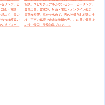
ンセリング、ヒ
相談、スピリチュアルカウンセラー、ヒーリング、
、対面・電話・
霊能力者、霊媒師、対面・電話・オンライン鑑定、
を求めて、天の
天龍知裕著、幸せを求めて、天の神様 VS 地獄の神
で未来は希望の
様、宇宙の真理で未来は希望の光、この世で天国 あ
龍知裕ブログ。
の世で天国、天龍知裕ブログ。
→