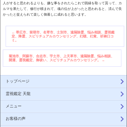
人がすると思われるよりも、嫌な事をされたらこれで因縁を取って貰って、カ
ルマを果たして、修行が積まれて、魂の位が上がったと思われると、済んで良
かったと捉えられて楽しく御暮しに成れると思います。
←
帯広市、留萌市、名寄市、士別市、遠隔除霊、悩み相談、霊視鑑
定、降霊、スピリチュアルカウンセリング、幻聴、幻覚、祈祷口コ
ミ。
菊池市、阿蘇市、合志市、宇土市、上天草市、遠隔除霊、悩み相談、
開運、霊視鑑定、御祓い、スピリチュアルカウンセリング。
→
トップページ
霊視鑑定 天龍
メニュー
お客様の声