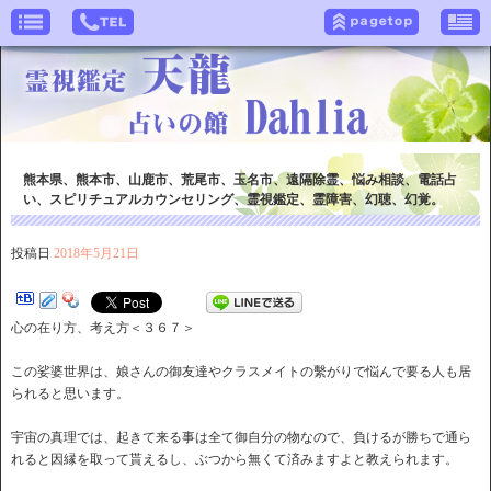
熊本県、熊本市、山鹿市、荒尾市、玉名市、遠隔除霊、悩み相談、電話占
い、スピリチュアルカウンセリング、霊視鑑定、霊障害、幻聴、幻覚。
投稿日
2018年5月21日
心の在り方、考え方＜３６７＞
この娑婆世界は、娘さんの御友達やクラスメイトの繫がりで悩んで要る人も居
られると思います。
宇宙の真理では、起きて来る事は全て御自分の物なので、負けるが勝ちで通ら
れると因縁を取って貰えるし、ぶつから無くて済みますよと教えられます。