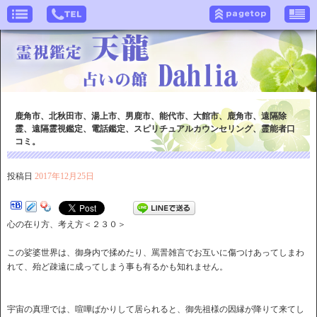
鹿角市、北秋田市、湯上市、男鹿市、能代市、大館市、鹿角市、遠隔除
霊、遠隔霊視鑑定、電話鑑定、スピリチュアルカウンセリング、霊能者口
コミ。
投稿日
2017年12月25日
心の在り方、考え方＜２３０＞
この娑婆世界は、御身内で揉めたり、罵詈雑言でお互いに傷つけあってしまわ
れて、殆ど疎遠に成ってしまう事も有るかも知れません。
宇宙の真理では、喧嘩ばかりして居られると、御先祖様の因縁が降りて来てし