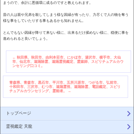
まうので、余計に悪循環に成るのですと教えられます。
昔の人は親や兄弟を殺してしまう様な因縁が有ったり、力尽くで人の物を奪う
様な事をしていたりする事もあるかも知れません。
とんでもない因縁が降りて来ない様に、出来るだけ揉めない様に、穏便に事を
進められると良いでしょう。
←
秋田県、秋田市、由利本荘市、にかほ市、湯沢市、横手市、大仙
市、仙北市、遠隔除霊、遠隔霊視鑑定、霊媒師、スピリチュアルカウ
ンセリング口コミ。
青森県、青森市、黒石市、平川市、五所川原市、つがる市、弘前市、
十和田市、三沢市、むつ市、遠隔霊視、遠隔除霊、電話鑑定、スピリ
チュアルカウンセリング、霊能者。
→
トップページ
霊視鑑定 天龍