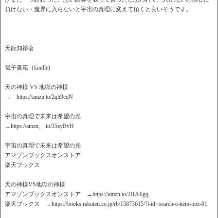
負けない・魔界に入らないと宇宙の真理に変えて頂くと良いそうです。
天龍知裕著
電子書籍（kindle)
天の神様 VS 地獄の神様
→ https://amzn.to/2qh9cqN
宇宙の真理で未来は希望の光
→https://amzn、.to/35zyBvH
宇宙の真理で未来は希望の光
アマゾンブックスオンストア
楽天ブックス
天の神様VS地獄の神様
アマゾンブックスオンストア →https://amzn.to/2HAIlgq
楽天ブックス →https://books.rakuten.co.jp/rb/15873615/?l-id=search-c-item-text-01