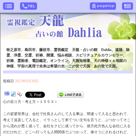
牧之原市、島田市、藤枝市、霊視鑑定 天龍・占いの館 Dahlia、遠隔 除
霊、浄霊、交霊、祈祷、開運、悩み相談、スピリチュアルカウンセラー、
祈祷、霊能者、電話鑑定、オンライン、天龍知裕著、天の神様ｖｓ地獄の
神様、宇宙の真理で未来は希望の光、この世で天国 あの世で天国。
投稿日
2021年8月30日
心の在り方・考え方＜１５５３＞
この娑婆世界は、会社で社長さんのして入る事は、間違って入ると思われて、
考えて追及して入ると、イラっとして来てつい文句を言うと、ぶつかってそこ
から流れが悪く成って、会社をクビに成ってから、彼方此方色んな会社に入る
のだけれど、どこへ行っても人間関係でぶつかって、偉そうにされるけれど、