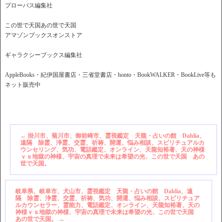
プローパス編集社
この世で天国あの世で天国
アマゾンブックスオンストア
ギャラクシーブックス編集社
AppleBooks・紀伊国屋書店・三省堂書店・honto・BookWALKER・BookLive等も
ネット販売中
←
掛川市、菊川市、御前崎市、霊視鑑定 天龍・占いの館 Dahlia、
遠隔 除霊、浄霊、交霊、祈祷、開運、悩み相談、スピリチュアルカ
ウンセリング、気功、電話鑑定、オンライン、天龍知裕著、天の神様
ｖｓ地獄の神様、宇宙の真理で未来は希望の光、この世で天国 あの
世で天国。
岐阜県、岐阜市、犬山市、霊視鑑定 天龍・占いの館 Dahlia、遠
隔 除霊、浄霊、交霊、祈祷、気功、開運、悩み相談、スピリチュア
ルカウンセラー、霊能力、電話鑑定、オンライン、天龍知裕著、天の
神様ｖｓ地獄の神様、宇宙の真理で未来は希望の光、この世で天国
あの世で天国。
→