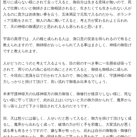
怒りに成らない様にされて去って入ると、御自分は生きる意味が無いので、死
んで仕舞いたいと御姉さまに御相談されると、生きたくても生きられない人が
入るのに貴方は勿体無い事を云う、五体満足で元気で入るのだから、ボランテ
ィア活動をされて、御人の為に働いて入ると、考え方が変わるわよと云われ
て、天の神様の御通訳だと思われる人も居られると思います。
宇宙の真理では、人の糧と成られる人は、身口意の安楽を得られるので有ると
教えられますので、御姉様がおっしゃられて入る事はまさしく、神様の御告げ
ですと教えられます。
人がどうのこうのと考えて入るよりも、目の前のすべき事に一生懸命頑張って
されて、周りの人の為に会社の為にとされて入ると、御徳も御積みに成られ
て、今現在に意識を以て行かれて入るので、御心無になり易く、守護神様の御
力しっかりと掛けて頂けて、良い流れで御進み出来るでしょう。
本来守護神様天の仏様神様方の御力御強く、御修行が後戻りしない様に、死な
ない様に守って頂けて、此れ以上はいけないと天の御力掛かられて、魔界から
引っ張り上げて下さり脱出されて入るのだそうです。
但、天は怒りには厳しく、人せいだと怒って入ると、御力を掛けて頂けなく成
るし、魔界から出れなく成って、破壊の力が行く手を邪魔し、大変流れが悪く
成る事も有るそうですので、嫌な事が有ったら、此れは自分の御勉強・御修行
がまた一つ終わった、悪い因縁を取って貰ったと思われて、人が悪いの御心に